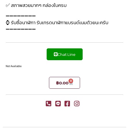
✅ สภาพสวยมากๆ กล่องใบครบ
➖➖➖➖➖➖➖➖
⌚ รับซื้อนาฬิกา รับเทรดนาฬิกาแบรนด์เนมด้วยนะครับ
➖➖➖➖➖➖➖➖
Chat Line
Not Available
0
฿
0.00