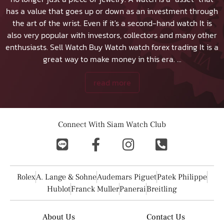
has a value that goes up or down as an investment through
the art of the wrist. Even if it's a second-hand watch It is
also very popular with investors, collectors and many other
enthusiasts.
Sell Watch
Buy Watch
watch forex trading It is a
great way to make money in this era.
...
read more
Connect With Siam Watch Club
Rolex
A. Lange & Sohne
Audemars Piguet
Patek Philippe
Hublot
Franck Muller
Panerai
Breitling
About Us
Contact Us