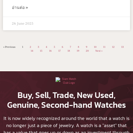
อ่านต่อ »
26 June 2025
« Previous
1
2
3
4
5
6
7
8
9
10
11
12
13
14
15
16
17
18
19
20
Next »
Buy, Sell, Trade, New Used,
Genuine, Second-hand Watches
It is now widely recognized around the world that a watch is
no longer just a piece of jewelry. A watch is a "asset" that
has a value that goes up or down as an investment through