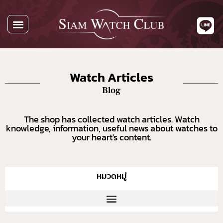
All Watches
Watch By Brands
Buying Watches
About Us
Contact Us
Watch Articles
Blog
The shop has collected watch articles. Watch
knowledge, information, useful news about watches to
your heart's content.
หมวดหมู่