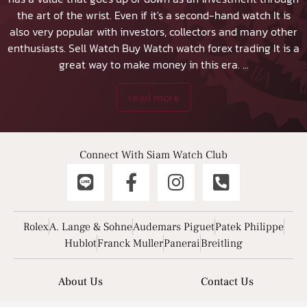
the art of the wrist. Even if it's a second-hand watch It is
also very popular with investors, collectors and many other
enthusiasts.
Sell Watch
Buy Watch
watch forex trading It is a
great way to make money in this era.
...
read more
Connect With Siam Watch Club
Rolex
A. Lange & Sohne
Audemars Piguet
Patek Philippe
Hublot
Franck Muller
Panerai
Breitling
About Us
Contact Us