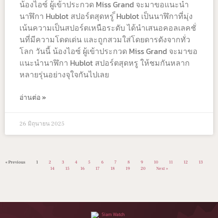
น้องไอซ์ ผู้เข้าประกวด Miss Grand จะมาขอแนะนำ
นาฬิกา Hublot สปอร์ตสุดหรู ็Hublot เป็นนาฬิกาที่มุ่ง
เน้นความเป็นสปอร์ตเหนือระดับ ได้นำเสนอคอลเลคชั่
นที่มีความโดดเด่น และถูกสวมใส่โดยดารดังจากทั่ว
โลก วันนี้ น้องไอซ์ ผู้เข้าประกวด Miss Grand จะมาขอ
แนะนำนาฬิกา Hublot สปอร์ตสุดหรู ให้ชมกันหลาก
หลายรุ่นอย่างจุใจกันไปเลย
อ่านต่อ »
26 มิถุนายน 2025
« Previous
1
2
3
4
5
6
7
8
9
10
11
12
13
14
15
16
17
18
19
20
Next »