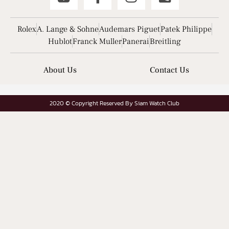
Rolex
A. Lange & Sohne
Audemars Piguet
Patek Philippe
Hublot
Franck Muller
Panerai
Breitling
About Us
Contact Us
2020 © Copyright Reserved By Siam Watch Club