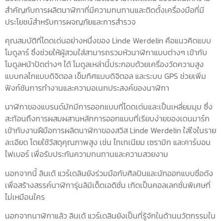
สำคัญกับการผลิตนาฬิกาที่มีความทนทานและติดตั้งเครื่องมือที่มี
ประโยชน์สำหรับการผจญภัยและการสำรวจ
คุณสมบัติที่โดดเด่นอย่างหนึ่งของ Linde Werdelin คือแนวคิดแบบ
โมดูลาร์ ซึ่งช่วยให้ผู้สวมใส่สามารถรวมหัวนาฬิกาแบบต่างๆ เข้ากับ
โมดูลหน้าปัดต่างๆ ได้ โมดูลเหล่านี้ประกอบด้วยเครื่องวัดความสูง
แบบกลไกแบบดิจิตอล เข็มทิศแบบดิจิตอล และระบบ GPS ช่วยเพิ่ม
ฟังก์ชันการทำงานและความอเนกประสงค์ของนาฬิกา
นาฬิกาของแบรนด์มักมีการออกแบบที่โดดเด่นและเป็นเหลี่ยมมุม ซึ่ง
สะท้อนถึงการผสมผสานหลักการออกแบบที่เรียบง่ายของเดนมาร์ก
เข้ากับงานฝีมือการผลิตนาฬิกาของสวิส Linde Werdelin ใส่ใจในราย
ละเอียด โดยใช้วัสดุคุณภาพสูง เช่น ไทเทเนียม เซรามิก และคาร์บอน
ไฟเบอร์ เพื่อรับประกันความทนทานและความสวยงาม
นอกจากนี้ ลินเด้ แวร์เดลินยังร่วมมือกับศิลปินและนักออกแบบชื่อดัง
เพื่อสร้างสรรค์นาฬิการุ่นลิมิเต็ดเอดิชั่น เกิดเป็นคอลเลกชั่นพิเศษที่
ไม่เหมือนใคร
นอกจากนาฬิกาแล้ว ลินเด้ แวร์เดลินยังเป็นที่รู้จักในด้านนวัตกรรมใน