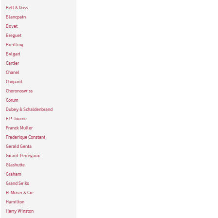
Bell & Ross
Blancpain
Bovet
Breguet
Breitling
Bvlgari
Cartier
Chanel
Chopard
Choronoswiss
Corum
Dubey & Schaldenbrand
F.P. Journe
Franck Muller
Frederique Constant
Gerald Genta
Girard-Perregaux
Glashutte
Graham
Grand Seiko
H. Moser & Cie
Hamilton
Harry Winston