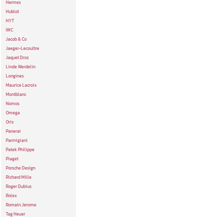
Hermes
Hublot
HYT
IWC
Jacob & Co
Jaeger-Lecoultre
Jaquet Droz
Linde Werdelin
Longines
Maurice Lacroix
Montblanc
Nomos
Omega
Oris
Panerai
Parmigiani
Patek Philippe
Piaget
Porsche Design
Richard Mille
Roger Dubius
Rolex
Romain Jerome
Tag Heuer