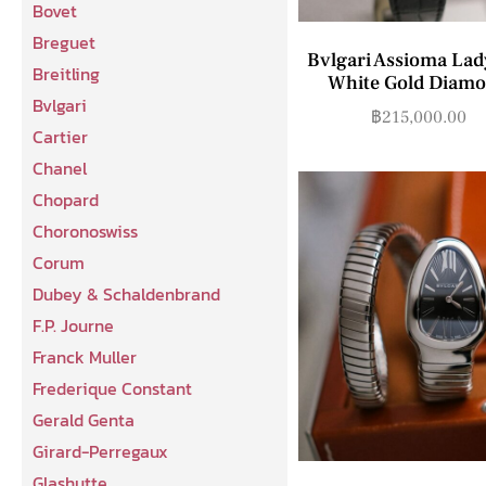
Bovet
Breguet
Bvlgari Assioma Lad
Breitling
White Gold Diam
Bvlgari
฿
215,000.00
Cartier
Chanel
Chopard
Choronoswiss
Corum
Dubey & Schaldenbrand
F.P. Journe
Franck Muller
Frederique Constant
Gerald Genta
Girard-Perregaux
Glashutte