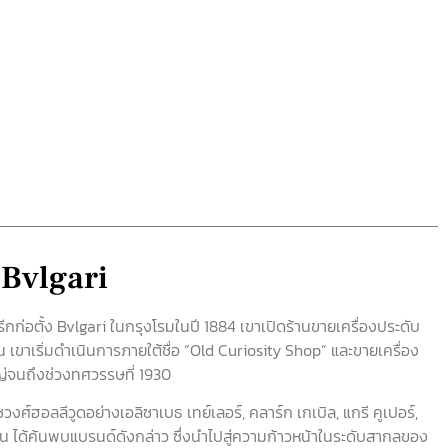
 Bvlgari
ีกก่อตั้ง Bvlgari ในกรุงโรมในปี 1884 เขาเปิดร้านขายเครื่องประดับ
 เขาเริ่มดำเนินการภายใต้ชื่อ “Old Curiosity Shop” และขายเครื่อง
ญ่จนถึงช่วงทศวรรษที่ 1930
งศ์ฮอลลีวูดอย่างเอลิซาเบธ เทย์เลอร์, คลาร์ก เกเบิล, แกรี คูเปอร์,
รน ได้ค้นพบแบรนด์ดังกล่าว ซึ่งนำไปสู่ความก้าวหน้าในระดับสากลของ