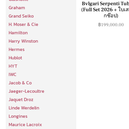
Bvlgari Serpenti Tu
Graham
(Full Set 2026 + ใบเ
Grand Seiko
กช๊อป)
H. Moser & Cie
฿
199,000.00
Hamilton
Harry Winston
Hermes
Hublot
HYT
IWC
Jacob & Co
Jaeger-Lecoultre
Jaquet Droz
Linde Werdelin
Longines
Maurice Lacroix