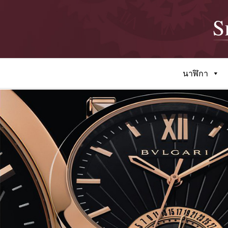
นาฬิกา