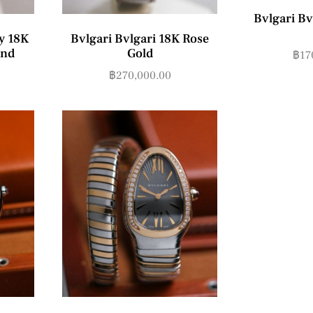
Bvlgari Bv
y 18K
Bvlgari Bvlgari 18K Rose
ond
Gold
฿
17
฿
270,000.00