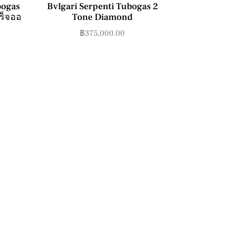
bogas
Bvlgari Serpenti Tubogas 2
สร็จออ
Tone Diamond
฿
375,000.00