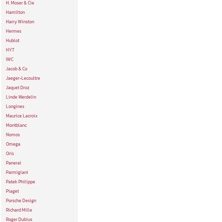
H. Moser & Cie
Hamilton
Harry Winston
Hermes
Hublot
HYT
IWC
Jacob & Co
Jaeger-Lecoultre
Jaquet Droz
Linde Werdelin
Longines
Maurice Lacroix
Montblanc
Nomos
Omega
Oris
Panerai
Parmigiani
Patek Philippe
Piaget
Porsche Design
Richard Mille
Roger Dubius