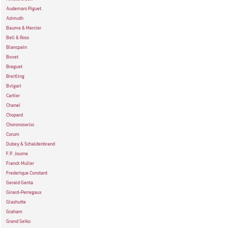
Audemars Piguet
Azimuth
Baume & Mercier
Bell & Ross
Blancpain
Bovet
Breguet
Breitling
Bvlgari
Cartier
Chanel
Chopard
Choronoswiss
Corum
Dubey & Schaldenbrand
F.P. Journe
Franck Muller
Frederique Constant
Gerald Genta
Girard-Perregaux
Glashutte
Graham
Grand Seiko