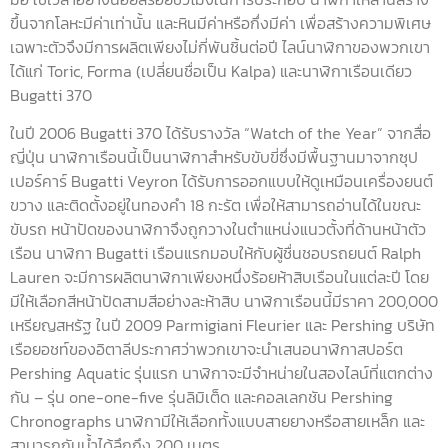
ขึ้นจากโลหะมีค่าเท่านั้น และหินมีค่าหรือกึ่งมีค่า เพื่อสร้างความพิเศษ
เฉพาะตัวจึงมีการผลิตเพียงไม่กี่พันชิ้นต่อปี ไลน์นาฬิกาของพวกเขา
ได้แก่ Toric, Forma (เปลี่ยนชื่อเป็น Kalpa) และนาฬิกาเรือนเดียว
Bugatti 370
ในปี 2006 Bugatti 370 ได้รับรางวัล “Watch of the Year” จากสื่อ
ญี่ปุ่น นาฬิกาเรือนนี้เป็นนาฬิกาสำหรับขับขี่ซึ่งมีพื้นฐานมาจากซุป
เปอร์คาร์ Bugatti Veyron ได้รับการออกแบบให้ดูเหมือนเครื่องยนต์
ขวาง และติดตั้งอยู่ในทองคำ 18 กะรัต เพื่อให้สามารถอ่านได้ในขณะ
ขับรถ หน้าปัดของนาฬิกาจึงถูกวางในตำแหน่งแนวตั้งที่ด้านหน้าตัว
เรือน นาฬิกา Bugatti เรือนแรกมอบให้กับผู้ชื่นชอบรถยนต์ Ralph
Lauren จะมีการผลิตนาฬิกาเพียงหนึ่งร้อยห้าสิบเรือนในแต่ละปี โดย
มีให้เลือกสีหน้าปัดสามสีอย่างละห้าสิบ นาฬิกาเรือนนี้มีราคา 200,000
เหรียญสหรัฐ ในปี 2009 Parmigiani Fleurier และ Pershing บริษัท
เรือยอชท์ของอิตาลีประกาศว่าพวกเขาจะนำเสนอนาฬิกาสปอร์ต
Pershing Aquatic รุ่นแรก นาฬิกาจะมีจำหน่ายในสองไลน์ที่แตกต่าง
กัน – รุ่น one-one-five รุ่นลิมิเต็ด และคอลเลกชัน Pershing
Chronographs นาฬิกามีให้เลือกทั้งแบบสายยางหรือสายเหล็ก และ
สามารถกันน้ำได้ลึกถึง 200 เมตร