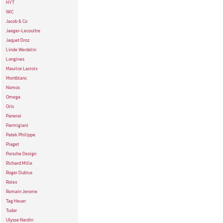
HYT
IWC
Jacob & Co
Jaeger-Lecoultre
Jaquet Droz
Linde Werdelin
Longines
Maurice Lacroix
Montblanc
Nomos
Omega
Oris
Panerai
Parmigiani
Patek Philippe
Piaget
Porsche Design
Richard Mille
Roger Dubius
Rolex
Romain Jerome
Tag Heuer
Tudor
Ulysse Nardin