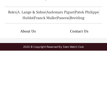
Rolex
A. Lange & Sohne
Audemars Piguet
Patek Philippe
Hublot
Franck Muller
Panerai
Breitling
About Us
Contact Us
2020 © Copyright Reserved By Siam Watch Club