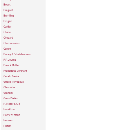
Bovet
Breguet
Breitling
Bvlgari
Cartier
Chanel
Chopard
Choronoswiss
Corum
Dubey & Schaldenbrand
F.P. Journe
Franck Muller
Frederique Constant
Gerald Genta
Girard-Perregaux
Glashutte
Graham
Grand Seiko
H. Moser & Cie
Hamilton
Harry Winston
Hermes
Hublot