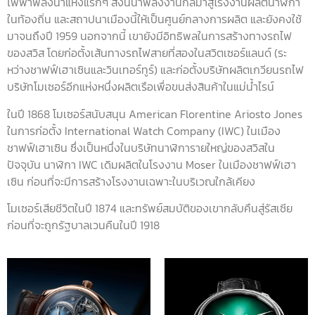
ไฟฟ้าพลังน้ำแห่งแรกๆ สิ่งนี้นำพลังงานกลมาสู่โรงงานผลิตนาฬิกา
ในท้องถิ่น และสถาปนาเมืองนี้ให้เป็นศูนย์กลางการผลิต และยังคงใช้
มาจนถึงปี 1959 นอกจากนี้ เขายังมีอิทธิพลในการสร้างทางรถไฟ
ของสวิส โดยก่อตั้งเส้นทางรถไฟสายที่สองในสวิตเซอร์แลนด์ (ระ
หว่างชาฟฟ์เฮาเซินและวินเทอร์ทูร์) และก่อตั้งบริษัทผลิตเกวียนรถไฟ
บริษัทโมเซอร์อีกแห่งหนึ่งผลิตเรือเพื่อขนส่งสินค้าในแม่น้ำไรน์
ในปี 1868 โมเซอร์สนับสนุน American Florentine Ariosto Jones
ในการก่อตั้ง International Watch Company (IWC) ในเมือง
ชาฟฟ์เฮาเซิน ซึ่งเป็นหนึ่งในบริษัทนาฬิการายใหญ่ของสวิสใน
ปัจจุบัน นาฬิกา IWC เดิมผลิตในโรงงาน Moser ในเมืองชาฟฟ์เฮา
เซิน ก่อนที่จะมีการสร้างโรงงานเฉพาะในบริเวณใกล้เคียง
โมเซอร์เสียชีวิตในปี 1874 และทรัพย์สมบัติของเขากลับคืนสู่รัสเซีย
ก่อนที่จะถูกรัฐบาลเวนคืนในปี 1918