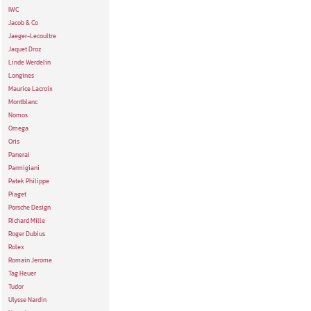
IWC
Jacob & Co
Jaeger-Lecoultre
Jaquet Droz
Linde Werdelin
Longines
Maurice Lacroix
Montblanc
Nomos
Omega
Oris
Panerai
Parmigiani
Patek Philippe
Piaget
Porsche Design
Richard Mille
Roger Dubius
Rolex
Romain Jerome
Tag Heuer
Tudor
Ulysse Nardin