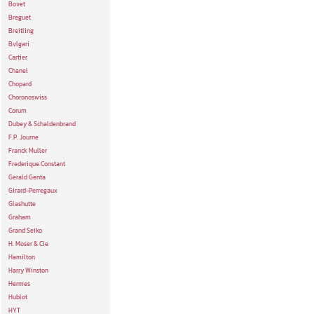
Bovet
Breguet
Breitling
Bvlgari
Cartier
Chanel
Chopard
Choronoswiss
Corum
Dubey & Schaldenbrand
F.P. Journe
Franck Muller
Frederique Constant
Gerald Genta
Girard-Perregaux
Glashutte
Graham
Grand Seiko
H. Moser & Cie
Hamilton
Harry Winston
Hermes
Hublot
HYT