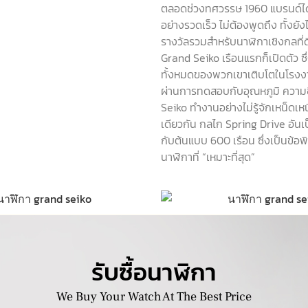
ตลอดช่วงทศวรรษ 1960 แบรนด์ได้
อย่างรวดเร็ว ไม่ต้องพูดถึง ทั้งย
รางวัลรวมสำหรับนาฬิกาเชิงกลที่ด
Grand Seiko เรือนแรกก็เปิดตัว ซ
ทั้งหมดของพวกเขาเติบโตในโรงงา
ผ่านการทดสอบกับอุณหภูมิ ความช
Seiko ทำงานอย่างไม่รู้จักเหน็ดเ
เดียวกัน กลไก Spring Drive อันเ
กับต้นแบบ 600 เรือน ซึ่งเป็นข้อ
นาฬิกาที่ “เหมาะที่สุด”
รับซื้อนาฬิกา
We Buy Your Watch At The Best Price