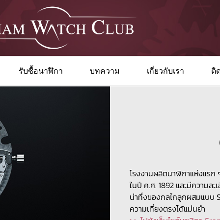
รับซื้อนาฬิกา
บทความ
เกี่ยวกับเรา
ติ
โรงงานผลิตนาฬิกาแห่งแรก ๆ ขอ
ในปี ค.ศ. 1892 และมีความล
น่าทึ่งของกลไกลูกผสมแบบ S
ความเที่ยงตรงได้แม่นยำ