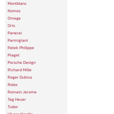
Montblanc
Nomos
Omega
Oris
Panerai
Parmigiani
Patek Philippe
Piaget
Porsche Design
Richard Mille
Roger Dubius
Rolex
Romain Jerome
Tag Heuer
Tudor
Ulysse Nardin