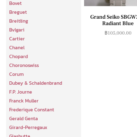
Bovet
Breguet
Grand Seiko SBG
Breitling
Radiant Blue
Bvlgari
฿
105,000.00
Cartier
Chanel
Chopard
Choronoswiss
Corum
Dubey & Schaldenbrand
F.P. Journe
Franck Muller
Frederique Constant
Gerald Genta
Girard-Perregaux
Glashutte