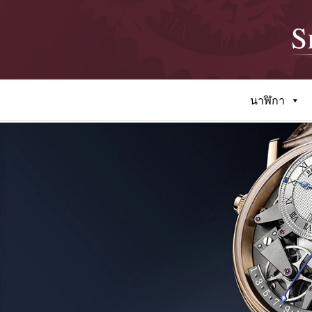
นาฬิกา