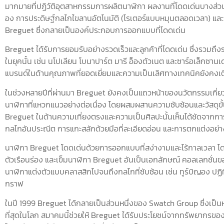
มากมายที่ปฏิวัติอุตสาหกรรมการผลิตนาฬิกา ผลงานที่โดดเด่นบางส่ว
อง การประดิษฐ์กลไกไขลานอัตโนมัติ (โรเตอร์แบบหมุนตลอดเวลา) แล
Breguet ซึ่งกลายเป็นองค์ประกอบการออกแบบที่โดดเด่น
Breguet ได้รับการยอมรับอย่างรวดเร็วและลูกค้าที่โดดเด่น ซึ่งรวมถ
ในยุคนั้น เช่น นโปเลียน โบนาปาร์ต มารี อ็องตัวเนต และซาร์อเล็กซานเดอร
แบรนด์ในด้านคุณภาพที่ยอดเยี่ยมและความเป็นเลิศทางเทคนิคยังคงเติ
ในช่วงหลายปีที่ผ่านมา Breguet ยังคงเป็นแถวหน้าของนวัตกรรมเกี่
นาฬิกาที่แหวกแนวอย่างต่อเนื่อง โดยผสมผสานความซับซ้อนและวัสดุขั้นส
Breguet ในด้านความเที่ยงตรงและความเป็นศิลปะนั้นเห็นได้ชัดจากการใช
กลไกอันประณีต การแกะสลักด้วยมือที่ละเอียดอ่อน และการตกแต่งอย่า
นาฬิกา Breguet โดดเด่นด้วยการออกแบบที่สง่างามและไร้กาลเวลา โ
ตัวเรือนร่อง และเข็มนาฬิกา Breguet อันเป็นเอกลักษณ์ คอลเลกชั่นขอ
นาฬิกาแต่งตัวแบบคลาสสิกไปจนถึงกลไกที่ซับซ้อน เช่น ทูร์บิญอง ปฏ
กราฟ
ในปี 1999 Breguet ได้กลายเป็นส่วนหนึ่งของ Swatch Group ซึ่งเป็นหน
ที่สุดในโลก สมาคมนี้ช่วยให้ Breguet ได้รับประโยชน์จากทรัพยากรของ