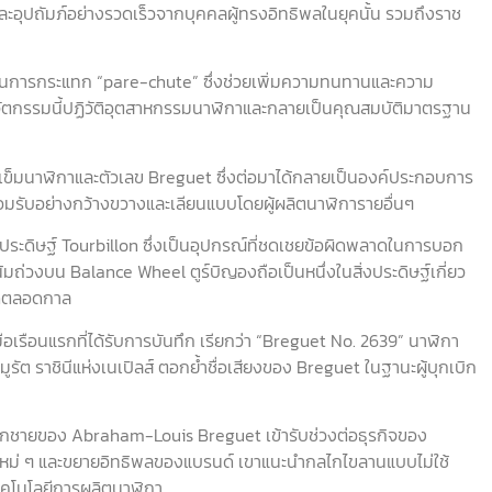
ะอุปถัมภ์อย่างรวดเร็วจากบุคคลผู้ทรงอิทธิพลในยุคนั้น รวมถึงราช
ันการกระแทก “pare-chute” ซึ่งช่วยเพิ่มความทนทานและความ
ัตกรรมนี้ปฏิวัติอุตสาหกรรมนาฬิกาและกลายเป็นคุณสมบัติมาตรฐาน
วเข็มนาฬิกาและตัวเลข Breguet ซึ่งต่อมาได้กลายเป็นองค์ประกอบการ
อมรับอย่างกว้างขวางและเลียนแบบโดยผู้ผลิตนาฬิการายอื่นๆ
ระดิษฐ์ Tourbillon ซึ่งเป็นอุปกรณ์ที่ชดเชยข้อผิดพลาดในการบอก
ถ่วงบน Balance Wheel ตูร์บิญองถือเป็นหนึ่งในสิ่งประดิษฐ์เกี่ยว
สุดตลอดกาล
เรือนแรกที่ได้รับการบันทึก เรียกว่า “Breguet No. 2639” นาฬิกา
์ มูรัต ราชินีแห่งเนเปิลส์ ตอกย้ำชื่อเสียงของ Breguet ในฐานะผู้บุกเบิก
ูกชายของ Abraham-Louis Breguet เข้ารับช่วงต่อธุรกิจของ
งใหม่ ๆ และขยายอิทธิพลของแบรนด์ เขาแนะนำกลไกไขลานแบบไม่ใช้
ทคโนโลยีการผลิตนาฬิกา