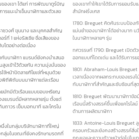
นของเขา ได้แก่ การพัฒนาตูร์บิญ
ของเขาทำให้เขาได้รับการยอมรับแล
ะการแนะนำเข็มนาฬิกาและตัวเลข
สำนักฝรั่งเศส
1780: Breguet คิดค้นระบบป้องก
ึงราชวงศ์ ขุนนาง และบุคคลสำคัญ
แม่นยำของนาฬิกาได้อย่างมาก นว
์ที่ 1 แห่งรัสเซีย ชื่อเสียงของ
ในนาฬิกาหลายๆ รุ่น
บโตอย่างต่อเนื่อง
ทศวรรษที่ 1790: Breguet เปิดตั
ยวกับนาฬิกา แบรนด์ยังคงนำเสนอ
ออกแบบที่โดดเด่น และได้รับการย
ูงเข้าไว้ด้วยกัน ความมุ่งมั่นของ
1801: Abraham-Louis Breguet ป
้หน้าปัดลายกิโยเช่ที่หมุนด้วย
เวลาเนื่องจากผลกระทบของแรงโน้ม
งพิถีพิถันบนนาฬิกาแต่ละเรือน
กับนาฬิกาที่สำคัญและซับซ้อนที่
ดยมักมีตัวเรือนแบบขอบเหรียญ
1810: Breguet พัฒนานาฬิกาข้อมือ
งแบรนด์มีหลากหลายรุ่น ตั้งแต่
เรือนนี้สร้างสรรค์ขึ้นเพื่อแคโรไลน
ิทินถาวร เข็มบอกนาที และโครโน
ด้านการผลิตนาฬิกา
1833: Antoine-Louis Breguet ล
ึ่งในกลุ่มบริษัทนาฬิกาที่ใหญ่
ครอบครัวและยังคงสร้างสรรค์สิ่
กลุ่มในขณะที่ยังคงรักษามรดกที่
กุญแจและความก้าวหน้าต่อไปในเ