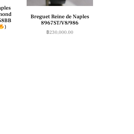
aples
amond
Breguet Reine de Naples
958BB
8967ST/V8/986
)
฿
230,000.00