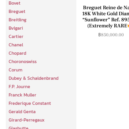
Bovet
Breguet Reine de N
Breguet
18K White Gold Di
Breitling
“Sunflower” Ref. 8
(Extremely RARE
Bvlgari
฿
850,000.00
Cartier
Chanel
Chopard
Choronoswiss
Corum
Dubey & Schaldenbrand
F.P. Journe
Franck Muller
Frederique Constant
Gerald Genta
Girard-Perregaux
Glashutte