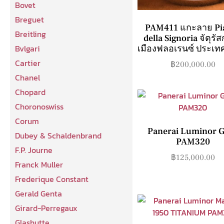
Bovet
Breguet
PAM411 แกะลาย Pi
Breitling
della Signoria จัตุรั
Bvlgari
เมืองฟลอเรนซ์ ประเทศ
Cartier
฿
200,000.00
Chanel
Chopard
Choronoswiss
Corum
Panerai Luminor 
Dubey & Schaldenbrand
PAM320
F.P. Journe
฿
125,000.00
Franck Muller
Frederique Constant
Gerald Genta
Girard-Perregaux
Glashutte