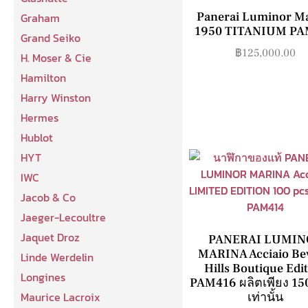
Panerai Luminor M
Graham
1950 TITANIUM PA
Grand Seiko
฿
125,000.00
H. Moser & Cie
Hamilton
Harry Winston
Hermes
Hublot
HYT
IWC
Jacob & Co
Jaeger-Lecoultre
Jaquet Droz
PANERAI LUMIN
MARINA Acciaio Be
Linde Werdelin
Hills Boutique Edi
Longines
PAM416 ผลิตเพียง 150
Maurice Lacroix
เท่านั้น