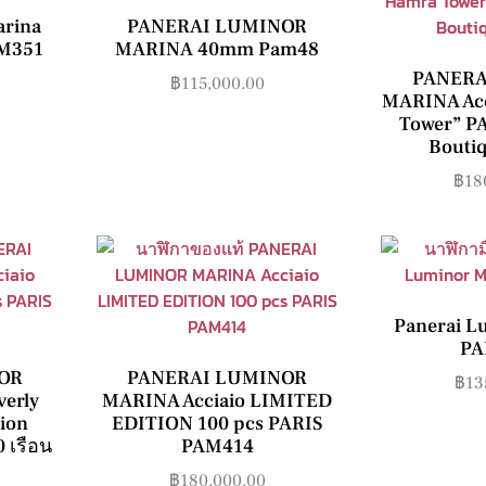
arina
PANERAI LUMINOR
M351
MARINA 40mm Pam48
PANERA
฿
115,000.00
MARINA Acc
Tower” P
Boutiq
฿
18
Panerai L
PA
OR
PANERAI LUMINOR
฿
13
verly
MARINA Acciaio LIMITED
tion
EDITION 100 pcs PARIS
 เรือน
PAM414
฿
180,000.00