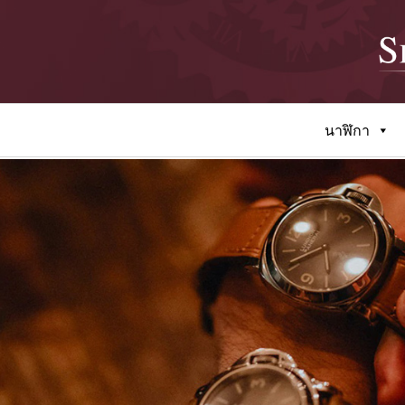
นาฬิกา