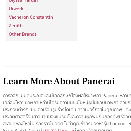
Urwerk
Vacheron Constantin
Zenith
Other Brands
Learn More About Panerai
การออกแบบที่ประณีตและมีเอกลักษณ์ส่งผลให้นาฬิกา Panerai หลายค
เคลื่อนไหว” นาฬิกาเหล่านี้ได้รับความนิยมในหมู่ผู้ชื่นชอบนาฬิกา ด้ว
ประกอบต่างๆ เช่น ตัวเรือนรูปร่างโดเด่น คาลิเบอร์ภายในคุณภาพ และฟ
ประวัติศาสตร์อันยาวนานของแบรนด์และความผูกพันกับกองทัพเรืออิตา
สะสมที่หลงใหลในเรื่องราวในอดีต ไม่ว่าคุณกำลังมองหารุ่น Luminor หรื
Siam Watch Club มี
นาฬิกา Panerai
ให้คุณเลือกมากมาย