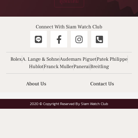
ดูเพิ่มเติม
Connect With Siam Watch Club
Rolex
A. Lange & Sohne
Audemars Piguet
Patek Philippe
Hublot
Franck Muller
Panerai
Breitling
About Us
Contact Us
2020 © Copyright Reserved By Siam Watch Club