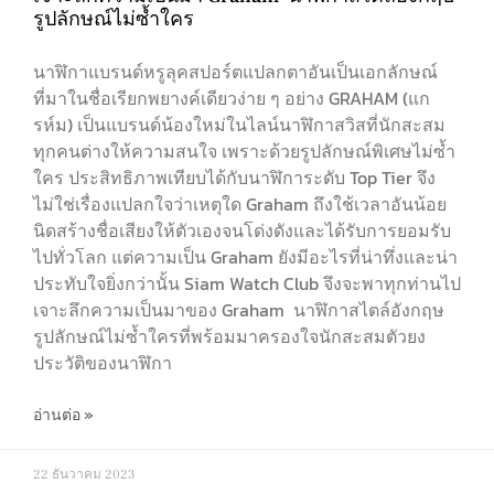
รูปลักษณ์ไม่ซ้ำใคร
นาฬิกาแบรนด์หรูลุคสปอร์ตแปลกตาอันเป็นเอกลักษณ์
ที่มาในชื่อเรียกพยางค์เดียวง่าย ๆ อย่าง GRAHAM (แก
รห์ม) เป็นแบรนด์น้องใหม่ในไลน์นาฬิกาสวิสที่นักสะสม
ทุกคนต่างให้ความสนใจ เพราะด้วยรูปลักษณ์พิเศษไม่ซ้ำ
ใคร ประสิทธิภาพเทียบได้กับนาฬิการะดับ Top Tier จึง
ไม่ใช่เรื่องแปลกใจว่าเหตุใด Graham ถึงใช้เวลาอันน้อย
นิดสร้างชื่อเสียงให้ตัวเองจนโด่งดังและได้รับการยอมรับ
ไปทั่วโลก แต่ความเป็น Graham ยังมีอะไรที่น่าทึ่งและน่า
ประทับใจยิ่งกว่านั้น Siam Watch Club จึงจะพาทุกท่านไป
เจาะลึกความเป็นมาของ Graham นาฬิกาสไตล์อังกฤษ
รูปลักษณ์ไม่ซ้ำใครที่พร้อมมาครองใจนักสะสมตัวยง
ประวัติของนาฬิกา
อ่านต่อ »
22 ธันวาคม 2023