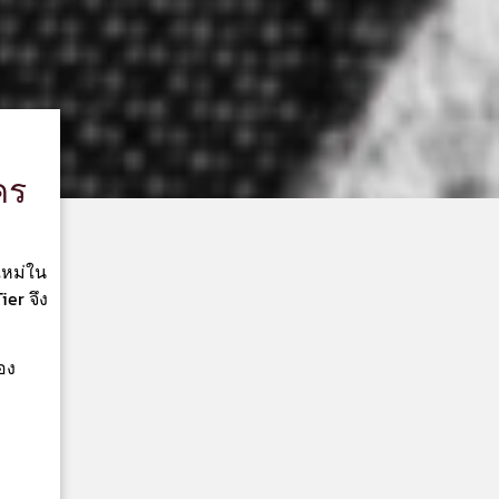
คร
ใหม่ใน
er จึง
อง