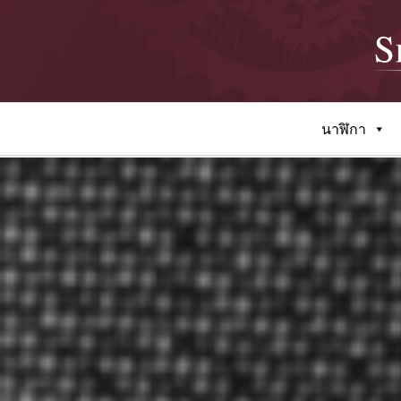
นาฬิกา