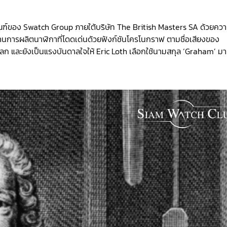
ภัณฑ์ของ Swatch Group ภายใต้บริษัท The British Masters SA ด้วยคว
่านการผลิตนาฬิกาที่โดดเด่นด้วยฟังก์ชันโครโนกราฟ ตามชื่อเสียงของ
ลก และยังเป็นแรงบันดาลใจให้ Eric Loth เลือกใช้นามสกุล ‘Graham’ มา