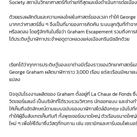
Society สถาบันวิทยาศาสตร์ที่เก่าแก่ที่สุดและยังดำเนินการต่อเนื
ด้วยแรงผลักดันและความหลงใหลในศาสตร์ของเวลา ทำให้ George สร
มากกว่าศาสตร์อื่น ๆ จึงเป็นที่มาของการคิดค้น ระบบลูกตุ้มที่ทำจ
หรือลดลง โดยรู้จักกันในชื่อว่า Graham Escapement รวมถึงกา
ได้ประดิษฐ์นาฬิกาประจำหอดูดาวหลวงแห่งเมืองกรีนนิชอีกด้วย
เรียกได้ว่าทุกการประดิษฐ์ของเขาต่างมีเรื่องราวของวิทยาศาสตร์
George Graham ผลิตนาฬิการาว 3,000 เรือน แต่ละเรือนมีหมายเลขซีเ
แปลง
ปัจจุบันโรงงานผลิตของ Graham ตั้งอยู่ที่ La Chaux de Fonds ซึ่งเป
วิตเซอร์แลนด์ เป็นบริษัทที่ได้รวบรวมวิศวกร นักออกแบบ และช่าง
ให้เห็นถึงอัตลักษณ์ตามแบบฉบับของนาฬิกาสไตล์อังกฤษ เน้นไปที่ควา
ทำให้ผู้อื่นสังเกตเห็นทันที ทั้งพุชเชอร์ขนาดใหญ่ ตัวเรือนขน
ใหม่ ๆ เพื่อให้ได้มาซึ่งวัสดุที่ทนทาน เช่น เซรามิกและคาร์บอนไฟเบอร