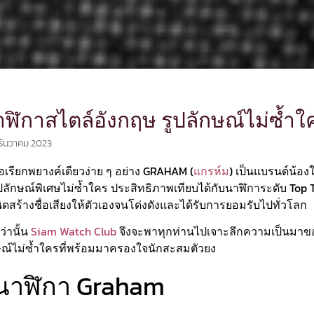
ิกาสไตล์อังกฤษ รูปลักษณ์ไม่ซ้ำใ
ธันวาคม 2023
เรียกพยางค์เดียวง่าย ๆ อย่าง GRAHAM (
แกรห์ม
) เป็นแบรนด์น้อง
ักษณ์พิเศษไม่ซ้ำใคร ประสิทธิภาพเทียบได้กับนาฬิการะดับ Top Ti
ิดสร้างชื่อเสียงให้ตัวเองจนโด่งดังและได้รับการยอมรับไปทั่วโลก
ว่านั้น
Siam Watch Club
จึงจะพาทุกท่านไปเจาะลึกความเป็นมาข
ณ์ไม่ซ้ำใครที่พร้อมมาครองใจนักสะสมตัวยง
นาฬิกา Graham