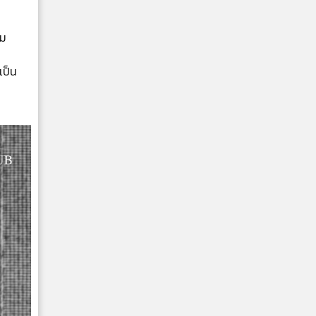
าม
เป็น