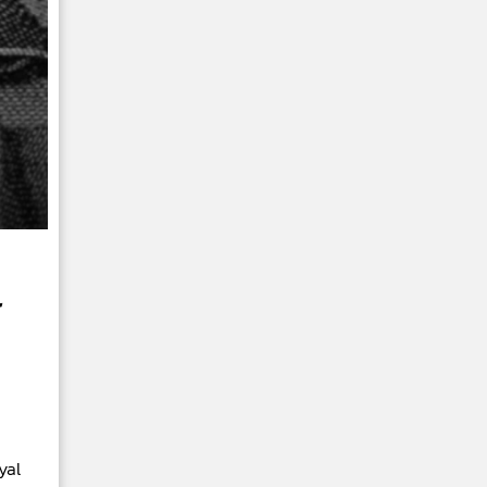
ร
yal