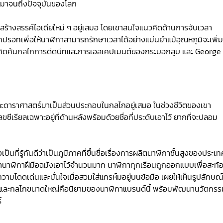
่องมาจนถึงปัจจุบันของโลก
้างสรรค์ไอเดียใหม่ ๆ อยู่เสมอ โดยเขาสนใจแนวคิดด้านการจับเวลา
ากปรอทเพื่อให้นาฬิกาสามารถรักษาเวลาได้อย่างแม่นยำแม้อุณหภูมิจะเพิ่มข
รคิดค้นกลไกการดีดบีทและการเอสเคปเมนต์ของกระบอกสูบ และ George 
และดาราศาสตร์มาเป็นส่วนประกอบในกลไกอยู่เสมอ ในช่วงชีวิตของเขา
รียลเฉพาะอยู่ที่ด้านหลังพร้อมด้วยชื่อที่ประดับเอาไว้ ยากที่จะปลอม
็นที่รู้กันดีว่าเป็นภูมิภาคที่ขึ้นชื่อเรื่องการผลิตนาฬิกาชั้นสูงของประเ
ทำนาฬิกาฝีมือฉมังเอาไว้จำนวนมาก นาฬิกาทุกเรือนถูกออกแบบเพื่อสะท้
มโดดเด่นและมั่นใจเมื่อสวมใส่แกรห์มอยู่บนข้อมือ เผยให้เห็นรูปลักษณ์ท
าดใหญ่และกลไกขนาดใหญ่คือนิยามของนาฬิกาแบรนด์นี้ พร้อมพัฒนานวัตกร
์