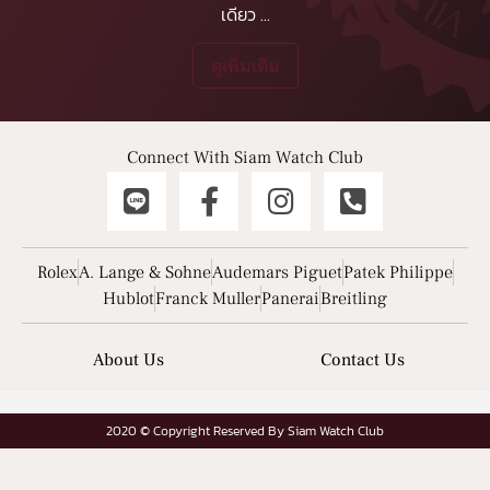
เดียว
...
ดูเพิ่มเติม
Connect With Siam Watch Club
Rolex
A. Lange & Sohne
Audemars Piguet
Patek Philippe
Hublot
Franck Muller
Panerai
Breitling
About Us
Contact Us
2020 © Copyright Reserved By Siam Watch Club