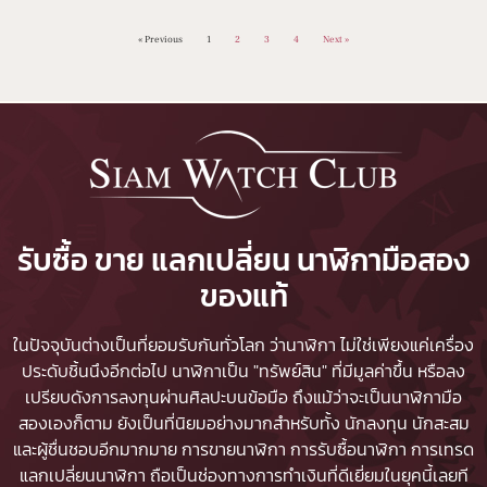
« Previous
1
2
3
4
Next »
รับซื้อ ขาย แลกเปลี่ยน นาฬิกามือสอง
ของแท้
ในปัจจุบันต่างเป็นที่ยอมรับกันทั่วโลก ว่านาฬิกา ไม่ใช่เพียงแค่เครื่อง
ประดับชิ้นนึงอีกต่อไป นาฬิกาเป็น "ทรัพย์สิน" ที่มีมูลค่าขึ้น หรือลง
เปรียบดังการลงทุนผ่านศิลปะบนข้อมือ ถึงแม้ว่าจะเป็นนาฬิกามือ
สองเองก็ตาม ยังเป็นที่นิยมอย่างมากสำหรับทั้ง นักลงทุน นักสะสม
และผู้ชื่นชอบอีกมากมาย
การขายนาฬิกา
การรับซื้อนาฬิกา
การเทรด
แลกเปลี่ยนนาฬิกา ถือเป็นช่องทางการทำเงินที่ดีเยี่ยมในยุคนี้เลยที