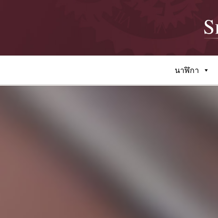
นาฬิกา