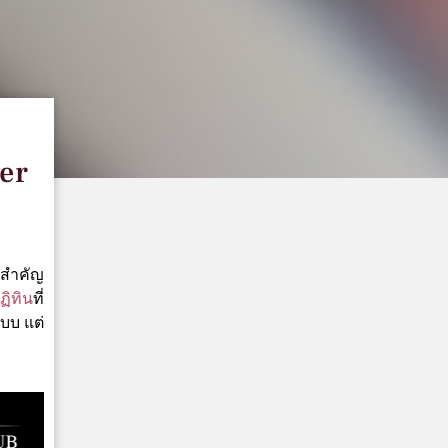
er
่สำคัญ
ฏิทิน
ที่
แบบ แต่