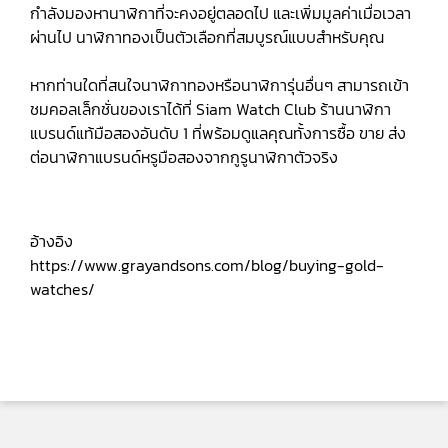
กำลังมองหานาฬิกาที่จะคงอยู่ตลอดไป และเพิ่มมูลค่าเมื่อเวลา
ผ่านไป นาฬิกาทองเป็นตัวเลือกที่สมบูรณ์แบบสำหรับคุณ
หากท่านใดที่สนใจนาฬิกาทองหรือนาฬิการุ่นอื่นๆ สามารถเข้า
ชมคอลเล็กชั่นของเราได้ที่ Siam Watch Club ร้านนาฬิกา
แบรนด์แท้มือสองอันดับ 1 ที่พร้อมดูแลคุณทั้งการซื้อ ขาย ส่ง
ต่อนาฬิกาแบรนด์หรูมือสองจากกูรูนาฬิกาตัวจริง
อ้างอิง
https://www.grayandsons.com/blog/buying-gold-
watches/