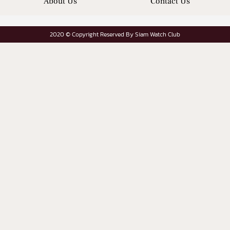
About Us
Contact Us
2020 © Copyright Reserved By Siam Watch Club