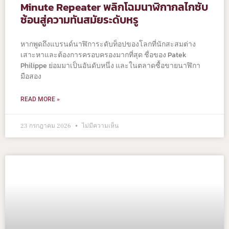
Minute Repeater พลิกโฉมนาฬิกากลไกซับ
ซ้อนสู่ความทันสมัยระดับหรู
หากพูดถึงแบรนด์นาฬิการะดับท็อปของโลกที่นักสะสมต่าง
เสาะหาและต้องการครอบครองมากที่สุด ชื่อของ Patek
Philippe ย่อมมาเป็นอันดับหนึ่ง และในตลาดซื้อขายนาฬิกา
มือสอง
READ MORE »
23 กรกฎาคม 2026
ไม่มีความเห็น