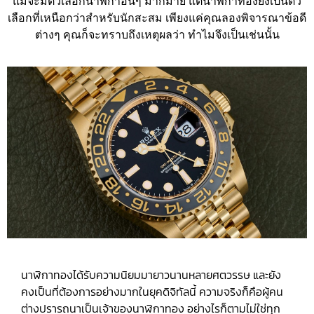
แม้จะมีตัวเลือกนาฬิกาอื่นๆ มากมาย แต่นาฬิกาทองยังเป็นตัว
เลือกที่เหนือกว่าสำหรับนักสะสม เพียงแค่คุณลองพิจารณาข้อดี
ต่างๆ คุณก็จะทราบถึงเหตุผลว่า ทำไมจึงเป็นเช่นนั้น
นาฬิกาทองได้รับความนิยมมายาวนานหลายศตวรรษ และยัง
คงเป็นที่ต้องการอย่างมากในยุคดิจิทัลนี้ ความจริงก็คือผู้คน
ต่างปรารถนาเป็นเจ้าของนาฬิกาทอง อย่างไรก็ตามไม่ใช่ทุก