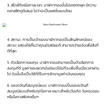
3. สไตล์ที่เหนือกาลเวลา: นาฬิกาทองนั้นไม่เคยตกยุค มีความ
คลาสสิกดูดีเสมอ ไม่ว่าจะเป็นแฟชั่นแบบไหน
4. สถานะ: การเป็นเจ้าของนาฬิกาทองเป็นสัญลักษณ์ของ
สถานะ แสดงให้เห็นว่าคุณมีรสนิยมดี สามารถจ่ายเงินเพื่อสิ่งที่
ดีที่สุด
5. ตัวเลือกการลงทุน: นาฬิกาทองสามารถเป็นตัวเลือกการ
ลงทุนที่ดี มูลค่าของพวกมันมีแนวโน้มที่จะเพิ่มขึ้นเมื่อเวลาผ่าน
ไป ดังนั้นจึงเป็นวิธีที่ดีในการรักษามูลค่าเงินของคุณ
6. ของขวัญที่สมบูรณ์แบบ: นาฬิกาทองเป็นของขวัญที่
สมบูรณ์แบบสำหรับทุกโอกาส เหมาะสำหรับวันเกิด วันครบรอบ
หรือโอกาสพิเศษอื่นๆ