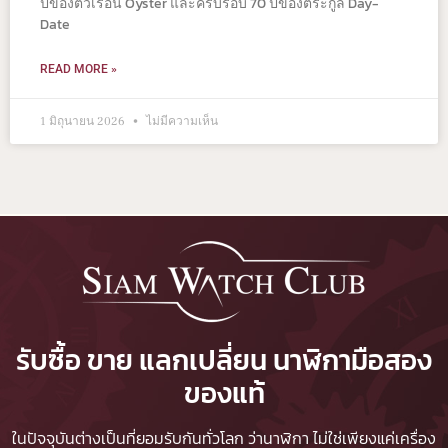
ปีของตัวเรือน Oyster และครบรอบ 70 ปีของตระกูล Day-
Date
READ MORE »
1 มิถุนายน 2026
ไม่มีความเห็น
รับซื้อ ขาย แลกเปลี่ยน นาฬิกามือสอง
ของแท้
ในปัจจุบันต่างเป็นที่ยอมรับกันทั่วโลก ว่านาฬิกา ไม่ใช่เพียงแค่เครื่อง