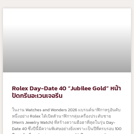
Rolex Day-Date 40 “Jubilee Gold” หน้า
ปัดกรีนอะเวนเจอรีน
ในงาน Watches and Wonders 2026 แบรนด์นาฬิกาหรูอันดับ
หนึ่งอย่าง Rolex ได้เปิดตัวนาฬิกากลุ่มเครื่องประดับชาย
(Men’s Jewelry Watch) ที่สร้างความฮือฮาที่สุดในรุ่น Day-
Date 40 ซึ่งปีนี้มีความพิเศษอย่างยิ่งเพราะเป็นปีที่ครบรอบ 100