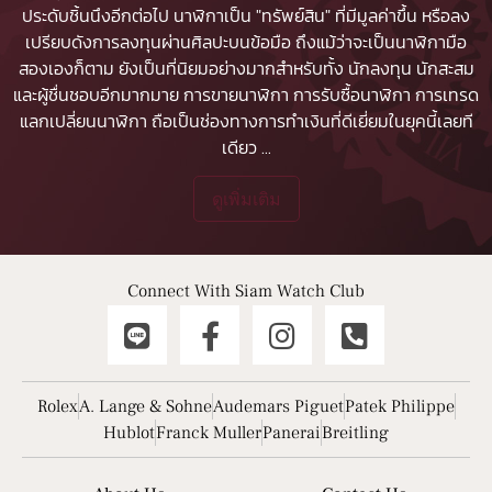
ประดับชิ้นนึงอีกต่อไป นาฬิกาเป็น "ทรัพย์สิน" ที่มีมูลค่าขึ้น หรือลง
เปรียบดังการลงทุนผ่านศิลปะบนข้อมือ ถึงแม้ว่าจะเป็นนาฬิกามือ
สองเองก็ตาม ยังเป็นที่นิยมอย่างมากสำหรับทั้ง นักลงทุน นักสะสม
และผู้ชื่นชอบอีกมากมาย
การขายนาฬิกา
การรับซื้อนาฬิกา
การเทรด
แลกเปลี่ยนนาฬิกา ถือเป็นช่องทางการทำเงินที่ดีเยี่ยมในยุคนี้เลยที
เดียว
...
ดูเพิ่มเติม
Connect With Siam Watch Club
Rolex
A. Lange & Sohne
Audemars Piguet
Patek Philippe
Hublot
Franck Muller
Panerai
Breitling