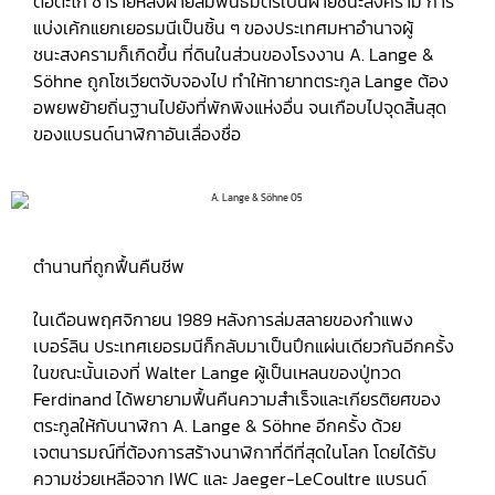
ตอตะโก ซ้ำร้ายหลังฝ่ายสัมพันธมิตรเป็นฝ่ายชนะสงคราม การ
แบ่งเค้กแยกเยอรมนีเป็นชิ้น ๆ ของประเทศมหาอำนาจผู้
ชนะสงครามก็เกิดขึ้น ที่ดินในส่วนของโรงงาน A. Lange &
Söhne ถูกโซเวียตจับจองไป ทำให้ทายาทตระกูล Lange ต้อง
อพยพย้ายถิ่นฐานไปยังที่พักพิงแห่งอื่น จนเกือบไปจุดสิ้นสุด
ของแบรนด์นาฬิกาอันเลื่องชื่อ
ตำนานที่ถูกฟื้นคืนชีพ
ในเดือนพฤศจิกายน 1989 หลังการล่มสลายของกำแพง
เบอร์ลิน ประเทศเยอรมนีก็กลับมาเป็นปึกแผ่นเดียวกันอีกครั้ง
ในขณะนั้นเองที่ Walter Lange ผู้เป็นเหลนของปู่ทวด
Ferdinand ได้พยายามฟื้นคืนความสำเร็จและเกียรติยศของ
ตระกูลให้กับนาฬิกา A. Lange & Söhne อีกครั้ง ด้วย
เจตนารมณ์ที่ต้องการสร้างนาฬิกาที่ดีที่สุดในโลก โดยได้รับ
ความช่วยเหลือจาก IWC และ Jaeger-LeCoultre แบรนด์