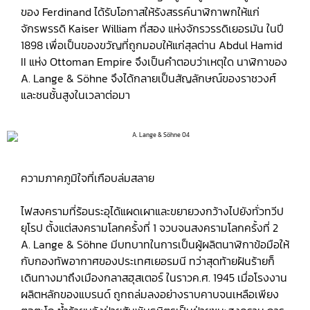
ของ Ferdinand ได้รับโอกาสให้รังสรรค์นาฬิกาพกให้แก่
จักรพรรดิ Kaiser William ที่สอง แห่งจักรวรรดิเยอรมัน ในปี
1898 เพื่อเป็นของขวัญที่ถูกมอบให้แก่สุลต่าน Abdul Hamid
II แห่ง Ottoman Empire จึงเป็นคำตอบว่าเหตุใด นาฬิกาของ
A. Lange & Söhne จึงได้กลายเป็นสัญลักษณ์ของราชวงศ์
และชนชั้นสูงในเวลาต่อมา
ความภาคภูมิใจที่เกือบล่มสลาย
ไฟสงครามที่ร้อนระอุได้แผดเผาและขยายวงกว้างไปยังทั่วทวีป
ยุโรป ตั้งแต่สงครามโลกครั้งที่ 1 จวบจนสงครามโลกครั้งที่ 2
A. Lange & Söhne มีบทบาทในการเป็นผู้ผลิตนาฬิกาข้อมือให้
กับกองทัพอากาศของประเทศเยอรมนี ทว่าสุดท้ายฝันร้ายก็
เดินทางมาถึงเมืองกลาสฮุสเตอร์ ในราวค.ศ. 1945 เมื่อโรงงาน
ผลิตหลักของแบรนด์ ถูกถล่มลงอย่างราบคาบจนเหลือเพียง