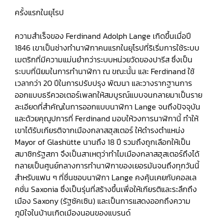
ครั้งแรกในยุโรป
ความสำเร็จของ Ferdinand Adolph Lange เกิดขึ้นเมื่อปี
1846 เขาเป็นช่างทำนาฬิกาคนแรกในยุโรปที่ริเริ่มการใช้ระบบ
เมตริกที่มีความแม่นยำกว่าระบบหน่วยวัดของปารีส ซึ่งเป็น
ระบบที่นิยมในการทำนาฬิกา ณ ขณะนั้น และ Ferdinand ใช้
เวลากว่า 20 ปีในการปรับปรุง พัฒนา และวางรากฐานการ
ออกแบบธรีควอเตอร์เพลทให้สมบูรณ์แบบจนกลายมาเป็นราย
ละเอียดที่สำคัญในการออกแบบนาฬิกา Lange จนถึงปัจจุบัน
และด้วยคุณูปการที่ Ferdinand มอบให้วงการนาฬิกานี้ ทำให้
เขาได้รับเกียรติจากเมืองกลาสฮุสเตอร์ ให้ดำรงตำแหน่ง
Mayor of Glashütte นานถึง 18 ปี รวมถึงถูกเลือกให้เป็น
สมาชิกรัฐสภา จึงเป็นสาเหตุว่าทำไมเมืองกลาสฮุสเตอร์ถึงได้
กลายเป็นศูนย์กลางการทำนาฬิกาของเยอรมันจนถึงทุกวันนี้
สำหรับแฟน ๆ ที่ชื่นชอบนาฬิกา Lange คงคุ้นเคยกับคอลเล
คชั่น Saxonia ซึ่งเป็นรุ่นที่สร้างขึ้นเพื่อให้เกียรติและระลึกถึง
เมือง Saxony (รัฐซัคเซิน) และเป็นการแสดงออกถึงความ
ภูมิใจในบ้านเกิดเมืองนอนของแบรนด์