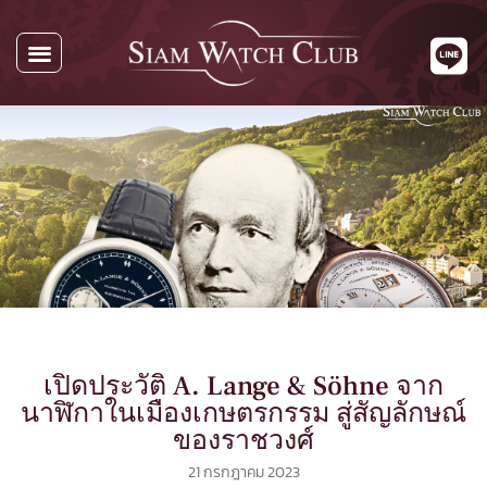
นาฬิกาทั้งหมด
นาฬิกาตามแบรนด์
รับซื้อนาฬิกา
เกี่ยวกับเรา
ติดต่อเรา
เปิดประวัติ A. Lange & Söhne จาก
นาฬิกาในเมืองเกษตรกรรม สู่สัญลักษณ์
ของราชวงศ์
21 กรกฎาคม 2023