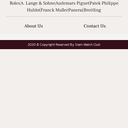
Rolex
A. Lange & Sohne
Audemars Piguet
Patek Philippe
Hublot
Franck Muller
Panerai
Breitling
About Us
Contact Us
2020 © Copyright Reserved By Siam Watch Club