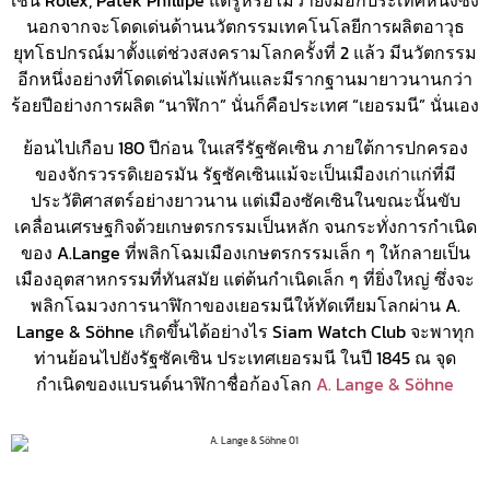
เช่น Rolex, Patek Phillipe แต่รู้หรือไม่ว่ายังมีอีกประเทศหนึ่งซึ่ง
นอกจากจะโดดเด่นด้านนวัตกรรมเทคโนโลยีการผลิตอาวุธ
ยุทโธปกรณ์มาตั้งแต่ช่วงสงครามโลกครั้งที่ 2 แล้ว มีนวัตกรรม
อีกหนึ่งอย่างที่โดดเด่นไม่แพ้กันและมีรากฐานมายาวนานกว่า
ร้อยปีอย่างการผลิต “นาฬิกา” นั่นก็คือประเทศ “เยอรมนี” นั่นเอง
ย้อนไปเกือบ 180 ปีก่อน ในเสรีรัฐซัคเซิน ภายใต้การปกครอง
ของจักรวรรดิเยอรมัน รัฐซัคเซินแม้จะเป็นเมืองเก่าแก่ที่มี
ประวัติศาสตร์อย่างยาวนาน แต่เมืองซัคเซินในขณะนั้นขับ
เคลื่อนเศรษฐกิจด้วยเกษตรกรรมเป็นหลัก จนกระทั่งการกำเนิด
ของ A.Lange ที่พลิกโฉมเมืองเกษตรกรรมเล็ก ๆ ให้กลายเป็น
เมืองอุตสาหกรรมที่ทันสมัย แต่ต้นกำเนิดเล็ก ๆ ที่ยิ่งใหญ่ ซึ่งจะ
พลิกโฉมวงการนาฬิกาของเยอรมนีให้ทัดเทียมโลกผ่าน A.
Lange & Söhne เกิดขึ้นได้อย่างไร Siam Watch Club จะพาทุก
ท่านย้อนไปยังรัฐซัคเซิน ประเทศเยอรมนี ในปี 1845 ณ จุด
กำเนิดของแบรนด์นาฬิกาชื่อก้องโลก
A. Lange & Söhne