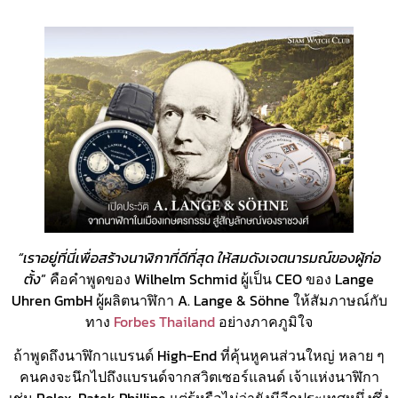
“เราอยู่ที่นี่เพื่อสร้างนาฬิกาที่ดีที่สุด ให้สมดังเจตนารมณ์ของผู้ก่อ
ตั้ง
” คือคำพูดของ Wilhelm Schmid ผู้เป็น CEO ของ Lange
Uhren GmbH ผู้ผลิตนาฬิกา A. Lange & Söhne ให้สัมภาษณ์กับ
ทาง
Forbes Thailand
อย่างภาคภูมิใจ
ถ้าพูดถึงนาฬิกาแบรนด์ High-End ที่คุ้นหูคนส่วนใหญ่ หลาย ๆ
คนคงจะนึกไปถึงแบรนด์จากสวิตเซอร์แลนด์ เจ้าแห่งนาฬิกา