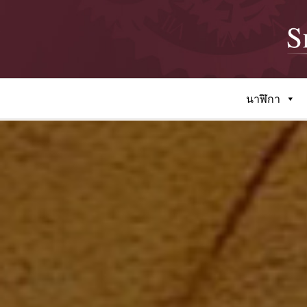
นาฬิกา