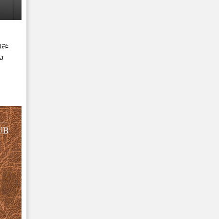
และ
ง