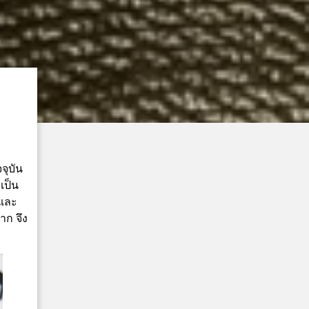
จุบัน
เป็น
์และ
าก จึง