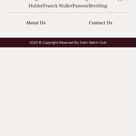
Hublot
Franck Muller
Panerai
Breitling
About Us
Contact Us
2020 © Copyright Reserved By Siam Watch Club