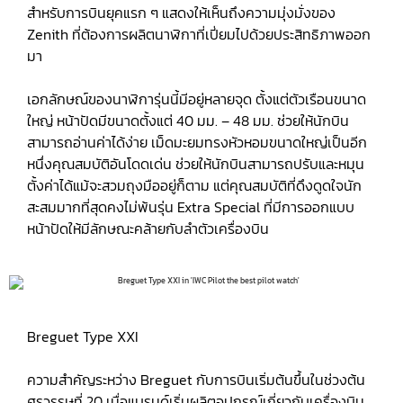
สำหรับการบินยุคแรก ๆ แสดงให้เห็นถึงความมุ่งมั่งของ
Zenith ที่ต้องการผลิตนาฬิกาที่เปี่ยมไปด้วยประสิทธิภาพออก
มา
เอกลักษณ์ของนาฬิการุ่นนี้มีอยู่หลายจุด ตั้งแต่ตัวเรือนขนาด
ใหญ่ หน้าปัดมีขนาดตั้งแต่ 40 มม. – 48 มม. ช่วยให้นักบิน
สามารถอ่านค่าได้ง่าย เม็ดมะยมทรงหัวหอมขนาดใหญ่เป็นอีก
หนึ่งคุณสมบัติอันโดดเด่น ช่วยให้นักบินสามารถปรับและหมุน
ตั้งค่าได้แม้จะสวมถุงมืออยู่ก็ตาม แต่คุณสมบัติที่ดึงดูดใจนัก
สะสมมากที่สุดคงไม่พ้นรุ่น Extra Special ที่มีการออกแบบ
หน้าปัดให้มีลักษณะคล้ายกับลำตัวเครื่องบิน
Breguet Type XXI
ความสำคัญระหว่าง Breguet กับการบินเริ่มต้นขึ้นในช่วงต้น
ศรวรรษที่ 20 เมื่อแบรนด์เริ่มผลิตอุปกรณ์เกี่ยวกับเครื่องบิน