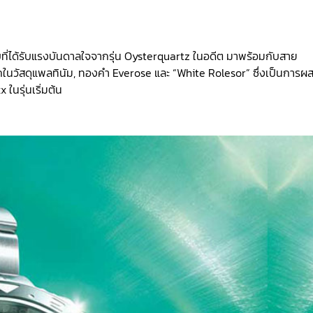
แบบที่ได้รับแรงบันดาลใจจากรุ่น Oysterquartz ในอดีต มาพร้อมกับสาย
อกในวัสดุแพลทินัม, ทองคำ Everose และ “White Rolesor” ซึ่งเป็นการผ
นรุ่นเริ่มต้น