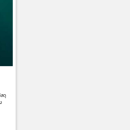
ัสดุ
ง