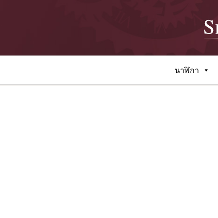
นาฬิกา