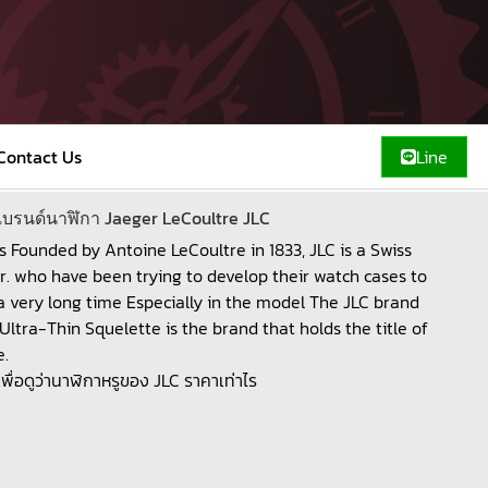
Contact Us
Line
Founded by Antoine LeCoultre in 1833, JLC is a Swiss
. who have been trying to develop their watch cases to
 a very long time Especially in the model The JLC brand
ltra-Thin Squelette is the brand that holds the title of
e.
พื่อดูว่านาฬิกาหรูของ JLC ราคาเท่าไร