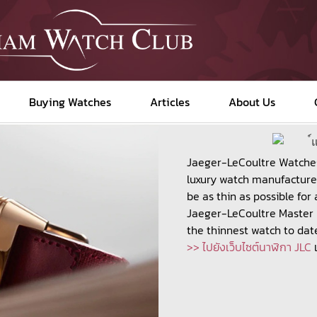
Buying Watches
Articles
About Us
Jaeger-LeCoultre Watches 
luxury watch manufacturer
be as thin as possible for
Jaeger-LeCoultre Master U
the thinnest watch to dat
>> ไปยังเว็บไซต์นาฬิกา JLC
เ