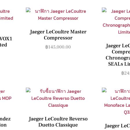
Jaeger LeCoultre Master
Compressor
MVOX1
ted
Jaeger Le
฿
145,000.00
Compre
Chronogr
SEALs Li
฿
24
endez
Jaeger LeCoultre Reverso
lon
Duetto Classique
Jaeger LeC