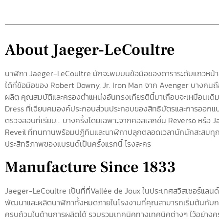
About Jaeger-LeCoultre
นาฬิกา Jaeger-LeCoultre มักจะพบบนข้อมือของดาราระดับแถวหน้าอ
ได้ที่ข้อมือของ Robert Downy, Jr. Iron Man จาก Avenger บางคนถือว
ผลิต คุณสมบัติและครองตำแหน่งอันทรงเกียรตินี้มาเกือบจะเหมือนเดิ
Dress ที่เฉียบคมองค์ประกอบส่วนประกอบของสิทธิบัตรและการออกแบ
ตรวจสอบที่เรียบ... บางครั้งโดยเฉพาะจากคอลเลกชั่น Reverso หรือ
Reveil ที่ทนทานพร้อมปฏิทินและนาฬิกาปลุกตลอดเวลานักนักสะสมท
ประสิทธิภาพของแบรนด์เป็นครั้งแรกนี้ โรงละคร
Manufacture Since 1833
Jaeger-LeCoultre เป็นที่ที่Vallée de Joux ในประเทศสวิสเซอร์แลนด์ผู
พัฒนาและผลิตนาฬิกาทั้งหมดภายในโรงงานที่คุณสามารถเริ่มต้นกับก
ครบถ้วนในด้านการผลิตได้ รวบรวมเทคนิคทางเทคนิคต่างๆ ไว้อย่างคร