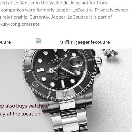
d at Le Sentier in the Vallée du Joux, not far from
th companies were formerly Jaeger-LeCoultre. Privately owned
 relationship. Currently, Jaeger-LeCoultre It is part of
uxury conglomerate.
p also buys watches.
uy at the location.