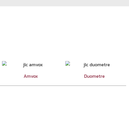
Amvox
Duometre