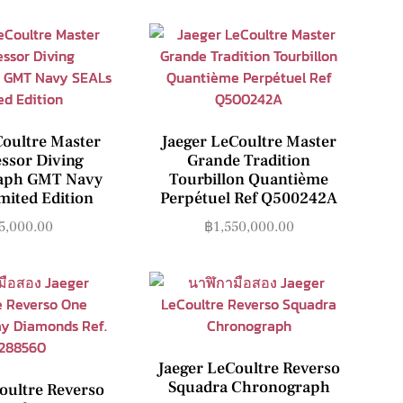
Coultre Master
Jaeger LeCoultre Master
ssor Diving
Grande Tradition
aph GMT Navy
Tourbillon Quantième
mited Edition
Perpétuel Ref Q500242A
5,000.00
฿
1,550,000.00
Jaeger LeCoultre Reverso
Squadra Chronograph
oultre Reverso