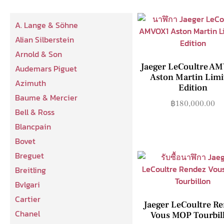
A. Lange & Söhne
Alian Silberstein
Arnold & Son
Jaeger LeCoultre A
Audemars Piguet
Aston Martin Limi
Azimuth
Edition
Baume & Mercier
฿
180,000.00
Bell & Ross
Blancpain
Bovet
Breguet
Breitling
Bvlgari
Cartier
Jaeger LeCoultre R
Chanel
Vous MOP Tourbil