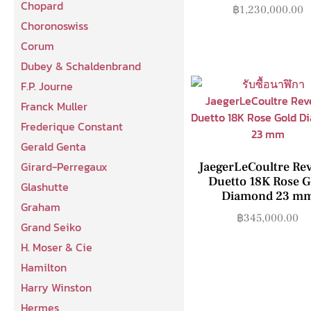
Chopard
฿
1,230,000.00
Choronoswiss
Corum
Dubey & Schaldenbrand
F.P. Journe
Franck Muller
Frederique Constant
Gerald Genta
Girard-Perregaux
JaegerLeCoultre Re
Duetto 18K Rose G
Glashutte
Diamond 23 m
Graham
฿
345,000.00
Grand Seiko
H. Moser & Cie
Hamilton
Harry Winston
Hermes