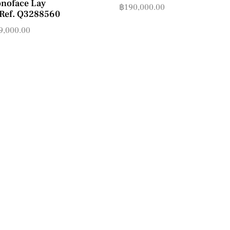
noface Lay
฿
190,000.00
Ref. Q3288560
9,000.00