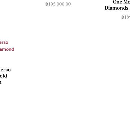
One Mo
฿
195,000.00
Diamonds 
฿
18
verso
old
m