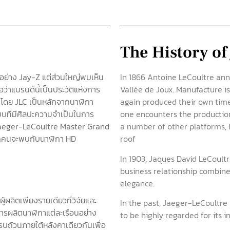
The History of
ย่าง Jay-Z แต่ส่วนใหญ่พบเห็น
In 1866 Antoine LeCoultre anno
่าแบรนด์นี้เป็นประวัติแห่งการ
Vallée de Joux. Manufacture i
มโดย JLC เป็นหลักจากนาฬิกา
again produced their own timep
บที่มีศิลปะความจำเป็นในการ
one encounters the production 
 Jaeger-LeCoultre Master Grand
a number of other platforms, L
ุกคนจะพบกับนาฬิกา HD
roof
In 1903, Jaques David LeCoul
business relationship combine
elegance.
้ผลิตเพียงรายเดียวที่วิจัยและ
In the past, Jaeger-LeCoultre 
ารผลิตนาฬิกาแต่ละเรือนอย่าง
to be highly regarded for its 
บถ้วนภายใต้หลังคาเดียวกันเพื่อ