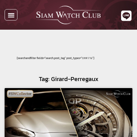
All Watches
Watch By Brands
Buying Watches
About Us
Contact Us
[searchandfilter fields="search,post_tag" post_types="บทความ"]
Tag: Girard-Perregaux