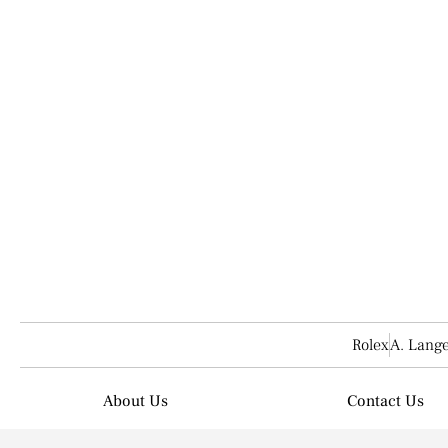
Buy, Sell,
It is now widely recognized around the world that a watch is 
of the wrist. Even if it's a second-hand watch It is also ver
Rolex
A. Lang
About Us
Contact Us