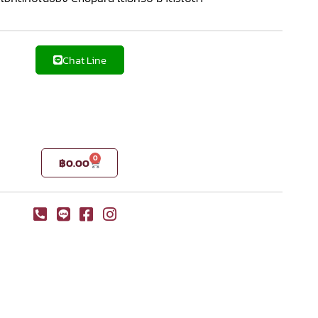
Chat Line
0
฿
0.00