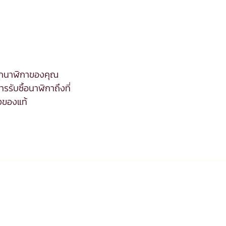
จากนาฬิกาของคุณ
รรับซื้อนาฬิกาถึงที่
งของแท้