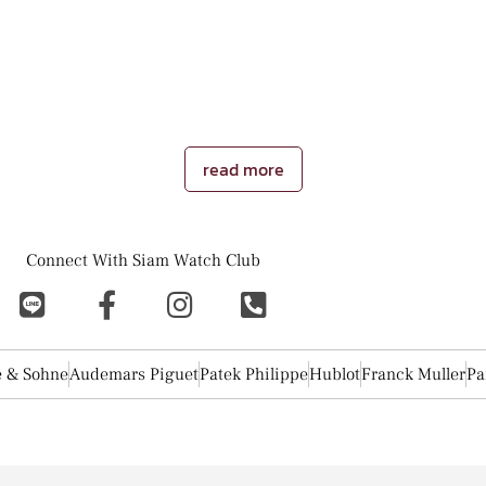
 Trade, New Used, Genuine, Second-h
no longer just a piece of jewelry. A watch is a "asset" that has
y popular with investors, collectors and many other enthusiasts.
S
make money in this era.
...
read more
Connect With Siam Watch Club
e & Sohne
Audemars Piguet
Patek Philippe
Hublot
Franck Muller
Pa