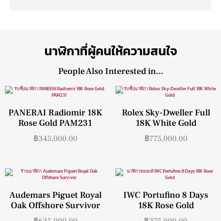
นาฬิกาที่ผู้คนให้ความสนใจ
People Also Interested in...
PANERAI Radiomir 18K
Rolex Sky-Dweller Full
Rose Gold PAM231
18K White Gold
฿
345,000.00
฿
775,000.00
Audemars Piguet Royal
IWC Portufino 8 Days
Oak Offshore Survivor
18K Rose Gold
฿
635,000.00
฿
275,000.00