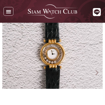
นาฬิกาทั้งหมด
นาฬิกาตามแบรนด์
รับซื้อนาฬิกา
เกี่ยวกับเรา
ติดต่อเรา