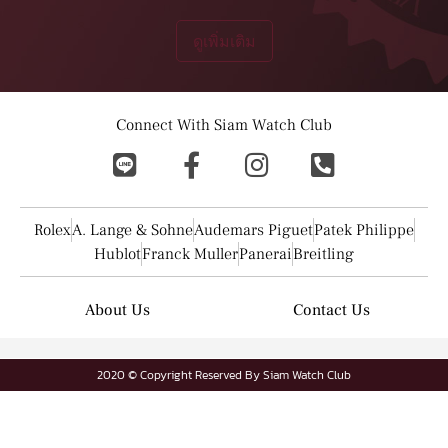
ดูเพิ่มเติม
Connect With Siam Watch Club
Rolex
A. Lange & Sohne
Audemars Piguet
Patek Philippe
Hublot
Franck Muller
Panerai
Breitling
About Us
Contact Us
2020 © Copyright Reserved By Siam Watch Club