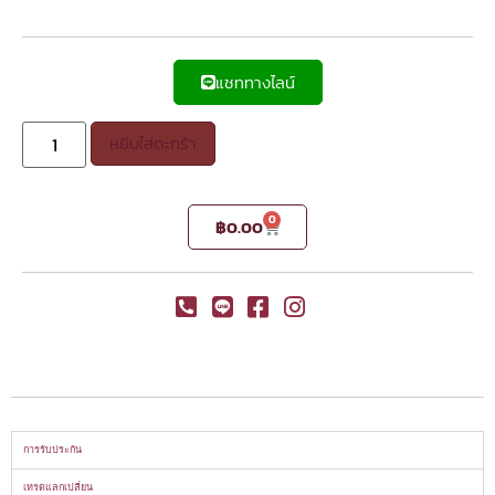
แชททางไลน์
หยิบใส่ตะกร้า
0
฿
0.00
การรับประกัน
เทรดแลกเปลี่ยน