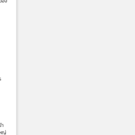
าของ
ร
นำ
หญ่