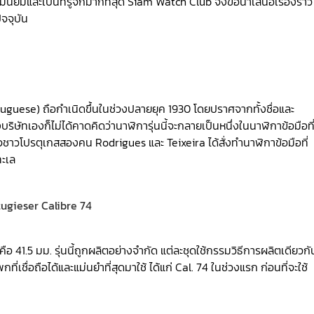
ามนิยมและเป็นที่รู้จักมากที่สุด Siam Watch Club จึงขอนำเสนอเรื่องราว
จจุบัน
ortuguese) ถือกำเนิดขึ้นในช่วงปลายยุค 1930 โดยปราศจากทั้งชื่อและ
ทเองก็ไม่ได้คาดคิดว่านาฬิการุ่นนี้จะกลายเป็นหนึ่งในนาฬิกาข้อมือที
รกิจชาวโปรตุเกสสองคน Rodrigues และ Teixeira ได้สั่งทำนาฬิกาข้อมือที่
ทะเล
ือ 41.5 มม. รุ่นนี้ถูกผลิตอย่างจำกัด แต่ละชุดใช้กรรมวิธีการผลิตเดียวกั
ื่อถือได้และแม่นยำที่สุดมาใช้ ได้แก่ Cal. 74 ในช่วงแรก ก่อนที่จะใช้