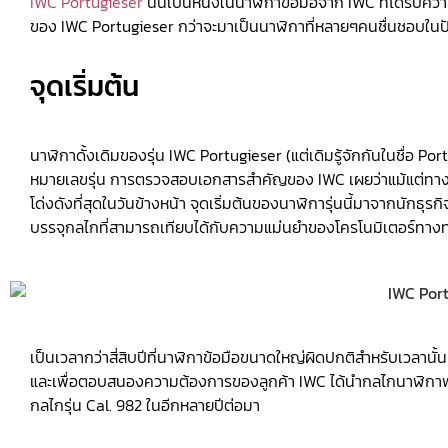
IWC Portugieser
นั้นเป็นหนึ่งในนาฬิกาข้อมือจาก IWC ที่ได้รับคว
ของ IWC Portugieser กว่าจะมาเป็นนาฬิกาที่หลายๆคนชื่นชอบในปั
จุดเริ่มต้น
นาฬิกาดั้งเดิมของรุ่น IWC Portugieser (แต่เดิมรู้จักกันในชื่อ P
หมายเลขรุ่น การตรวจสอบเอกสารสำคัญของ IWC เผยว่าแม้แต่ทางบริษั
โด่งดังที่สุดในวันข้างหน้า จุดเริ่มต้นของนาฬิการุ่นนี้มาจากนักธุ
บรรจุกลไกที่สามารถเทียบได้กับความแม่นยำของโครโนมิเตอร์ทาง
เป็นเวลากว่าสี่สิบปีที่นาฬิกาข้อมือขนาดใหญ่ผิดปกติสำหรับเวลานั้นค
และเพื่อตอบสนองความต้องการของลูกค้า IWC ได้นำกลไกนาฬิกาพกที่เช
กลไกรุ่น Cal. 982 ในอีกหลายปีต่อมา