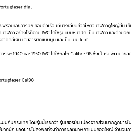
พร้อมเลขอารบิก ขอบตัวเรือนที่บางเฉียบช่วยให้ตัวนาฬิกาดูใหญ่ขึ้น เข
นาฬิกา อย่างไรก็ตาม IWC ได้ใช้รูปแบบหน้าปัด เข็มนาฬิกา และตัวบอก
นหน้าปัดสีเงิน เลขอารบิกแบบนูน และเข็มแบบ leaf
ทศวรรษ 1940 และ 1950 IWC ได้ใช้กลไก Calibre 98 ซึ่งเป็นรุ่นพัฒนาขอ
ีระบบกันกระแทก โดยรุ่นนี้เรียกว่า รุ่นเยอรมัน เนื่องจากส่วนมากถูกขายใ
้ไม่มากนัก ยอดขายไม่สูงพอที่จะทำการผลิตนาฬิกาแบบล็อตใหญ่ จำนวนก