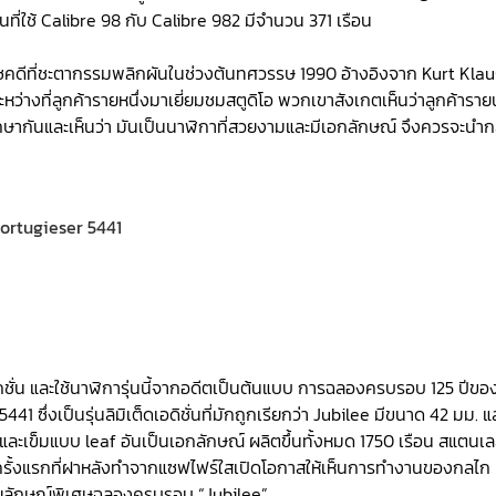
ือนที่ใช้ Calibre 98 กับ Calibre 982 มีจำนวน 371 เรือน
ต่โชคดีที่ชะตากรรมพลิกผันในช่วงต้นทศวรรษ 1990 อ้างอิงจาก Kurt Klau
หว่างที่ลูกค้ารายหนึ่งมาเยี่ยมชมสตูดิโอ พวกเขาสังเกตเห็นว่าลูกค้ารายน
กษากันและเห็นว่า มันเป็นนาฬิกาที่สวยงามและมีเอกลักษณ์ จึงควรจะนำก
ั่น และใช้นาฬิการุ่นนี้จากอดีตเป็นต้นแบบ การฉลองครบรอบ 125 ปีขอ
41 ซึ่งเป็นรุ่นลิมิเต็ดเอดิชั่นที่มักถูกเรียกว่า Jubilee มีขนาด 42 มม. แ
ละเข็มแบบ leaf อันเป็นเอกลักษณ์ ผลิตขึ้นทั้งหมด 1750 เรือน สแตนเ
ป็นครั้งแรกที่ฝาหลังทำจากแซฟไฟร์ใสเปิดโอกาสให้เห็นการทำงานของกลไก
ัญลักษณ์พิเศษฉลองครบรอบ “Jubilee”