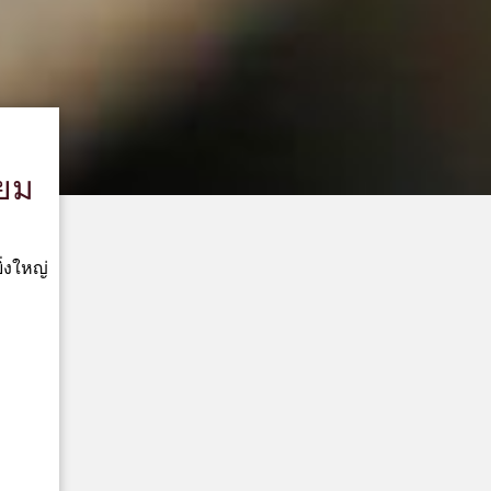
ิยม
ิ่งใหญ่