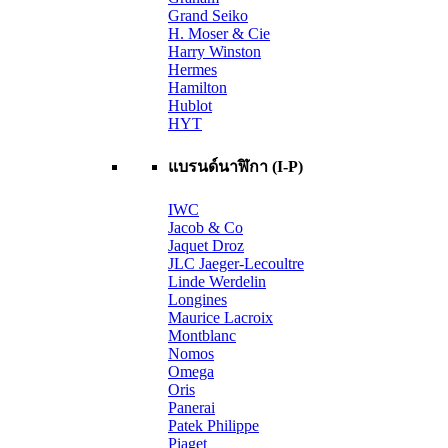
Grand Seiko
H. Moser & Cie
Harry Winston
Hermes
Hamilton
Hublot
HYT
แบรนด์นาฬิกา (I-P)
IWC
Jacob & Co
Jaquet Droz
JLC Jaeger-Lecoultre
Linde Werdelin
Longines
Maurice Lacroix
Montblanc
Nomos
Omega
Oris
Panerai
Patek Philippe
Piaget