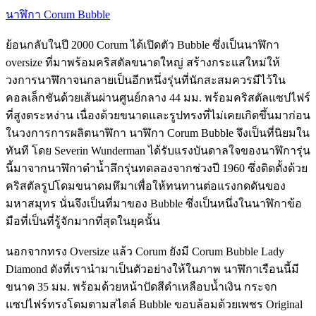
นาฬิกา Corum Bubble
ย้อนกลับในปี 2000 Corum ได้เปิดตัว Bubble ซึ่งเป็นนาฬิกา
oversize ที่มาพร้อมคริสตัลขนาดใหญ่ สร้างกระแสใหม่ให้
วงการนาฬิกาจนกลายเป็นอีกหนึ่งรุ่นที่นักสะสมควรมีไว้ใน
คอลเล็กชันด้วยเส้นผ่านศูนย์กลาง 44 มม. พร้อมคริสตัลแซปไฟร์
ที่สูงตระหง่าน เนื่องด้วยขนาดและรูปทรงที่ไม่เคยเกิดขึ้นมาก่อน
ในวงการการผลิตนาฬิกา นาฬิกา Corum Bubble จึงเป็นที่นิยมใน
ทันที โดย Severin Wunderman ได้รับแรงบันดาลใจของนาฬิการุ่น
นี้มาจากนาฬิกาดำน้ำลึกรุ่นทดลองจากช่วงปี 1960 ซึ่งติดตั้งด้วย
คริสตัลรูปโดมขนาดมหึมาเพื่อให้ทนทานต่อแรงกดดันของ
มหาสมุทร นั่นจึงเป็นที่มาของ Bubble ซึ่งเป็นหนึ่งในนาฬิกาข้อ
มือที่เป็นที่รู้จักมากที่สุดในยุคนั้น
นอกจากทรง Oversize แล้ว Corum ยังมี Corum Bubble Lady
Diamond ดังที่เรานำมาเป็นตัวอย่างให้ในภาพ นาฬิกาเรือนนี้มี
ขนาด 35 มม. พร้อมด้วยหน้าปัดสีดำเหลือบน้ำเงิน กระจก
แซปไฟร์ทรงโดมตามสไตล์ Bubble ขอบล้อมด้วยเพชร Original