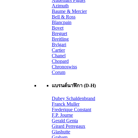
Audemars Piguet
Azimuth
Baume & Mercier
Bell & Ross
Blancpain
Bovet
Breguet
Breitling
Bvlgari
Cartier
Chanel
Chopard
Chronoswiss
Corum
แบรนด์นาฬิกา (D-H)
Dubey Schaldenbrand
Franck Muller
Frederique Constant
F.P. Journe
Gerald Genta
Girard Perregaux
Glashutte
Graham