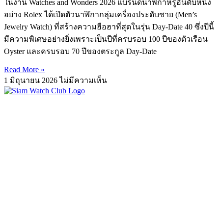
ในงาน Watches and Wonders 2026 แบรนด์นาฬิกาหรูอันดับหนึ่ง
อย่าง Rolex ได้เปิดตัวนาฬิกากลุ่มเครื่องประดับชาย (Men’s
Jewelry Watch) ที่สร้างความฮือฮาที่สุดในรุ่น Day-Date 40 ซึ่งปีนี้
มีความพิเศษอย่างยิ่งเพราะเป็นปีที่ครบรอบ 100 ปีของตัวเรือน
Oyster และครบรอบ 70 ปีของตระกูล Day-Date
Read More »
1 มิถุนายน 2026
ไม่มีความเห็น
รับซื้อ ขาย แลกเปลี่ยน นาฬิกามือสอง ของแท้
ในปัจจุบันต่างเป็นที่ยอมรับกันทั่วโลก ว่านาฬิกา ไม่ใช่เพียงแค่
เครื่องประดับชิ้นนึงอีกต่อไป นาฬิกาเป็น "ทรัพย์สิน" ที่มีมูลค่า
ขึ้น หรือลง เปรียบดังการลงทุนผ่านศิลปะบนข้อมือ ถึงแม้ว่าจะ
เป็นนาฬิกามือสองเองก็ตาม ยังเป็นที่นิยมอย่างมากสำหรับทั้ง
นักลงทุน นักสะสม และผู้ชื่นชอบอีกมากมาย
การขายนาฬิกา
การรับซื้อนาฬิกา
การเทรดแลกเปลี่ยนนาฬิกา ถือเป็นช่อง
ทางการทำเงินที่ดีเยี่ยมในยุคนี้เลยทีเดียว
...