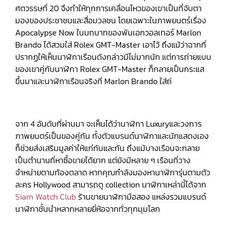
ศตวรรษที่ 20 จึงทำให้ทุกการเคลื่อนไหวของเขาเป็นที่จับตา
มองของประชาชนและสื่อมวลชน โดยเฉพาะในภาพยนตร์เรื่อง
Apocalypse Now ในบทบาทของพันเอกวอลเทอร์ Marlon
Brando ได้สวมใส่ Rolex GMT-Master เอาไว้ ถึงแม้ว่าฉากที่
ปรากฏให้เห็นนาฬิกาเรือนดังกล่าวมีไม่มากนัก แต่การถ่ายแบบ
ของเขาคู่กับนาฬิกา Rolex GMT-Master ก็กลายเป็นกระแส
ขึ้นมาและนาฬิกาเรือนจริงที่ Marlon Brando ใส่ถ่
จาก 4 อันดับที่ผ่านมา จะเห็นได้ว่านาฬิกา Luxuryและวงการ
ภาพยนตร์เป็นของคู่กัน ทั้งตัวแบรนด์นาฬิกาและนักแสดงเอง
ก็ช่วยส่งเสริมมูลค่าให้แก่กันและกัน ถึงแม้บางเรือนจะกลาย
เป็นตำนานที่หาซื้อขายได้ยาก แต่ยังมีหลาย ๆ เรือนที่วาง
จำหน่ายตามท้องตลาด หากคุณกำลังมองหานาฬิการุ่นตามตัว
ละคร Hollywood สามารถดู collection นาฬิกาเหล่านี้ได้จาก
Siam Watch Club
ร้านขายนาฬิกามือสอง แหล่งรวมแบรนด์
นาฬิกาชั้นนำหลากหลายยี่ห้อจากทั่วทุกมุมโลก