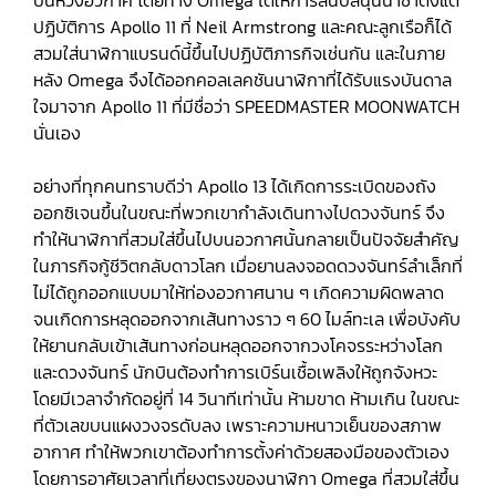
บนห้วงอวกาศ โดยทาง Omega ได้ให้การสนับสนุนนาซ่าตั้งแต่
ปฏิบัติการ Apollo 11 ที่ Neil Armstrong และคณะลูกเรือก็ได้
สวมใส่นาฬิกาแบรนด์นี้ขึ้นไปปฏิบัติภารกิจเช่นกัน และในภาย
หลัง Omega จึงได้ออกคอลเลคชันนาฬิกาที่ได้รับแรงบันดาล
ใจมาจาก Apollo 11 ที่มีชื่อว่า SPEEDMASTER MOONWATCH
นั่นเอง
อย่างที่ทุกคนทราบดีว่า Apollo 13 ได้เกิดการระเบิดของถัง
ออกซิเจนขึ้นในขณะที่พวกเขากำลังเดินทางไปดวงจันทร์ จึง
ทำให้นาฬิกาที่สวมใส่ขึ้นไปบนอวกาศนั้นกลายเป็นปัจจัยสำคัญ
ในภารกิจกู้ชีวิตกลับดาวโลก เมื่อยานลงจอดดวงจันทร์ลำเล็กที่
ไม่ได้ถูกออกแบบมาให้ท่องอวกาศนาน ๆ เกิดความผิดพลาด
จนเกิดการหลุดออกจากเส้นทางราว ๆ 60 ไมล์ทะเล เพื่อบังคับ
ให้ยานกลับเข้าเส้นทางก่อนหลุดออกจากวงโคจรระหว่างโลก
และดวงจันทร์ นักบินต้องทำการเบิร์นเชื้อเพลิงให้ถูกจังหวะ
โดยมีเวลาจำกัดอยู่ที่ 14 วินาทีเท่านั้น ห้ามขาด ห้ามเกิน ในขณะ
ที่ตัวเลขบนแผงวงจรดับลง เพราะความหนาวเย็นของสภาพ
อากาศ ทำให้พวกเขาต้องทำการตั้งค่าด้วยสองมือของตัวเอง
โดยการอาศัยเวลาที่เที่ยงตรงของนาฬิกา Omega ที่สวมใส่ขึ้น