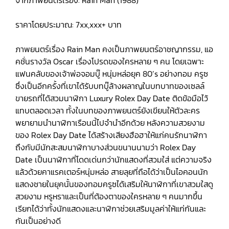
จากภาพยนตร์เรื่อง: Rain Man (1988)
ราคาโดยประมาณ: 7xx,xxx+ บาท
ภาพยนตร์เรื่อง Rain Man คงเป็นภาพยนตร์อาชญากรรม, แอ
คชั่นรางวัล Oscar เรื่องโปรดของใครหลาย ๆ คน โดยเฉพาะ
แฟนคลับของเจ้าพ่อจอมบู๊ หนุ่มหล่อยุค 80’s อย่างทอม ครูซ
ซึ่งเป็นอีกครั้งที่เขาได้รับบทบู๊ล้างผลาญในบทบาทของเซลล์
ขายรถที่ได้สวมนาฬิกา Luxury Rolex Day Date ติดข้อมือไว้
แทบตลอดเวลา ทั้งในบทของภาพยนตร์ยังเขียนให้ตัวละคร
พยายามนำนาฬิกาเรือนนี้ไปจำนำอีกด้วย หลังความสวยงาม
ของ Rolex Day Date ได้สร้างเสียงฮือฮาให้แก่คนรักนาฬิกา
ถึงกับมีนักสะสมนาฬิกาบางส่วนขนานนามว่า Rolex Day
Date เป็นนาฬิกาที่โดดเด่นกว่านักแสดงที่สวมใส่ แต่ความจริง
แล้วด้วยคาแรคเตอร์หนุ่มหล่อ สายลุยที่ถือได้ว่าเป็นไอคอนนัก
แสดงชายในยุคนั้นของทอมครูซได้เสริมให้นาฬิกาที่เขาสวมใสดู
สวยงาม หรูหราและเป็นที่ต้องตาของใครหลาย ๆ คนมากขึ้น
เรียกได้ว่าทั้งนักแสดงและนาฬิกาช่วยเสริมมูลค่าให้แก่กันและ
กันเป็นอย่างดี