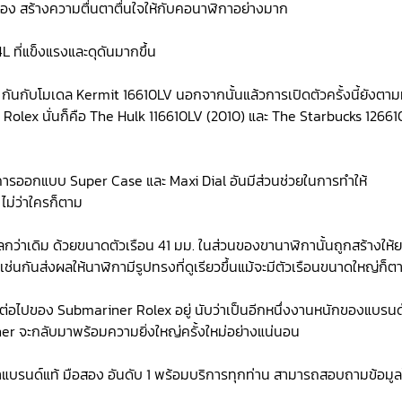
ะทอง สร้างความตื่นตาตื่นใจให้กับคอนาฬิกาอย่างมาก
 ที่แข็งแรงและดุดันมากขึ้น
ๆ กันกับโมเดล Kermit 16610LV นอกจากนั้นแล้วการเปิดตัวครั้งนี้ยังตา
 Rolex นั่นก็คือ The Hulk 116610LV (2010) และ The Starbucks 1266
ีการออกแบบ Super Case และ Maxi Dial อันมีส่วนช่วยในการทำให้
ไม่ว่าใครก็ตาม
ไลกว่าเดิม ด้วยขนาดตัวเรือน 41 มม. ในส่วนของขานาฬิกานั้นถูกสร้างให้
่นกันส่งผลให้นาฬิกามีรูปทรงที่ดูเรียวขึ้นแม้จะมีตัวเรือนขนาดใหญ่ก็ต
ต่อไปของ Submariner Rolex อยู่ นับว่าเป็นอีกหนึ่งงานหนักของแบรนด์
er จะกลับมาพร้อมความยิ่งใหญ่ครั้งใหม่อย่างแน่นอน
บรนด์แท้ มือสอง อันดับ 1 พร้อมบริการทุกท่าน สามารถสอบถามข้อมูล