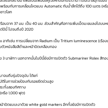
รค์สร้างมาเพื่อเป็นเพื่อนซี้คู่ใจให้กับนักประดาน้ำ เป็นเจ้าสมุทรของ
พร้อมกับการเคลื่อนไหวแบบ Automatic กันน้ำลึกได้ถึง 100 เมตร (หรื
ตาชาวโลก
วเรือนจาก 37 มม. เป็น 40 มม. ส่วนสำคัญคือการเพิ่มเม็ดมะยมลงไปบนหน
ต่ปีนี้ ไปจนถึงปี 2020
ex อาทิเช่น การเปลี่ยนจาก Radium เป็น Tritium luminescence (เรือ
มตัวหนังสือสีดำและหน้าปัดเคลือบทอง
ข 3 นาฬิกา นอกจากนั้นในปีนี้ยังมีการเปิดตัว Submariner Rolex สีทอ
มาจนถึงรุ่นปัจจุบัน ได้แก่
มบัติในการช่วยป้องกันรอยขีดข่วนสูง
สระทั้งสองทิศทาง
(หรือ 1,000 ฟุต)
้าปัดแบบเงาด้วย white gold markers อีกทั้งยังมีการเปิดตัว