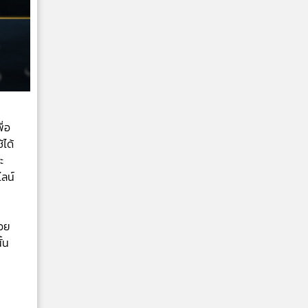
ื่อ
ได้
ะ
ไลน์
้วย
้น