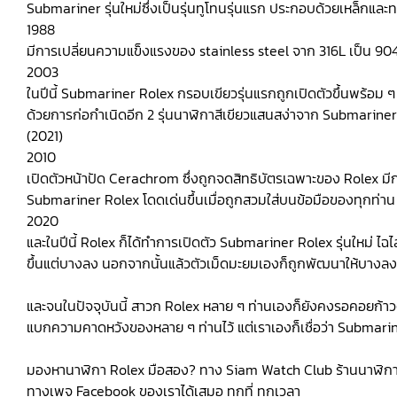
Submariner รุ่นใหม่ซึ่งเป็นรุ่นทูโทนรุ่นแรก ประกอบด้วยเหล็กแล
1988
มีการเปลี่ยนความแข็งแรงของ stainless steel จาก 316L เป็น 904L
2003
ในปีนี้ Submariner Rolex กรอบเขียวรุ่นแรกถูกเปิดตัวขึ้นพร้อม 
ด้วยการก่อกำเนิดอีก 2 รุ่นนาฬิกาสีเขียวแสนสง่าจาก Submariner
(2021)
2010
เปิดตัวหน้าปัด Cerachrom ซึ่งถูกจดสิทธิบัตรเฉพาะของ Rolex ม
Submariner Rolex โดดเด่นขึ้นเมื่อถูกสวมใส่บนข้อมือของทุกท่าน 
2020
และในปีนี้ Rolex ก็ได้ทำการเปิดตัว Submariner Rolex รุ่นใหม่ ไฉ
ขึ้นแต่บางลง นอกจากนั้นแล้วตัวเม็ดมะยมเองก็ถูกพัฒนาให้บางลงเช
และจนในปัจจุบันนี้ สาวก Rolex หลาย ๆ ท่านเองก็ยังคงรอคอยก้าว
แบกความคาดหวังของหลาย ๆ ท่านไว้ แต่เราเองก็เชื่อว่า Submarin
มองหานาฬิกา Rolex มือสอง? ทาง Siam Watch Club ร้านนาฬิกาแ
ทางเพจ Facebook ของเราได้เสมอ ทุกที่ ทุกเวลา