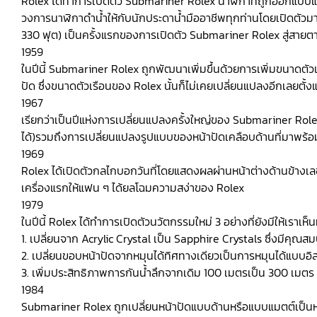
Rolex ได้ทำการเปิดตัว Submariner Rolex นาฬิกาที่ถูกออกแบบและสร
วงการนาฬิกาดำน้ำให้กับนักประดาน้ำมืออาชีพทุกท่านโดยเปิดตัวมา
330 ฟุต) เป็นครั้งแรกของการเปิดตัว Submariner Rolex สู่สาย
1959
ในปีนี้ Submariner Rolex ถูกพัฒนาเพิ่มขึ้นด้วยการเพิ่มขนาดตั
ปัด ซึ่งขนาดตัวเรือนของ Rolex นั้นก็ไม่เคยเปลี่ยนแปลงอีกเลยตั้งแ
1967
เรียกว่าเป็นปีแห่งการเปลี่ยนแปลงครั้งใหญ่ของ Submariner Rol
ได้)รวมถึงการเปลี่ยนแปลงรูปแบบของหน้าปัดเคลือบด้านที่มาพร้อ
1969
Rolex ได้เปิดตัวกลไกบอกวันที่โดยแสดงผลผ่านหน้าต่างด้านข้างเล
เครื่องแรกให้แฟน ๆ ได้ยลโฉมความสง่าของ Rolex
1979
ในปีนี้ Rolex ได้ทำการเปิดตัวนวัตกรรมใหม่ 3 อย่างที่ยังมีให้เราเห็น
1. เปลี่ยนจาก Acrylic Crystal เป็น Sapphire Crystals ซึ่งมีคุณส
2. เปลี่ยนขอบหน้าปัดจากหมุนได้ทิศทางเดียวเป็นการหมุนได้แบบอิ
3. เพิ่มประสิทธิภาพการกันน้ำลึกจากเดิม 100 เมตรเป็น 300 เมตร 
1984
Submariner Rolex ถูกเปลี่ยนหน้าปัดแบบด้านหรือแบบแมตต์เป็นหน