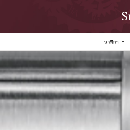
นาฬิกา