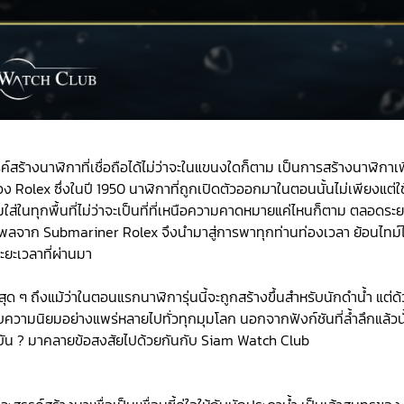
สร้างนาฬิกาที่เชื่อถือได้ไม่ว่าจะในแขนงใดก็ตาม เป็นการสร้างนาฬิกาเพ
Rolex ซึ่งในปี 1950 นาฬิกาที่ถูกเปิดตัวออกมาในตอนนั้นไม่เพียงแต่ใช้
มใส่ในทุกพื้นที่ไม่ว่าจะเป็นที่ที่เหนือความคาดหมายแค่ไหนก็ตาม ตลอดระย
อิทธิพลจาก Submariner Rolex จึงนำมาสู่การพาทุกท่านท่องเวลา ย้อนไทม์
ะเวลาที่ผ่านมา
ุด ๆ ถึงแม้ว่าในตอนแรกนาฬิการุ่นนี้จะถูกสร้างขึ้นสำหรับนักดำน้ำ แต่ด
ความนิยมอย่างแพร่หลายไปทั่วทุกมุมโลก นอกจากฟังก์ชันที่ล้ำลึกแล้วนั
จุบัน ? มาคลายข้อสงสัยไปด้วยกันกับ Siam Watch Club