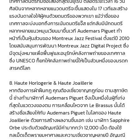
เทศกาลดนตรีที่มีชื่อเสียงที่สุดในยุโรป ตลอดระยะเวลา 16 วัน
ศิลปินจากหลากหลายแนวดนตรีจะขึ้นแสดงใน 17 เวทีและสร้าง
แรงบันดาลใจให้ผู้คนด้วยดนตรีของพวกเขา แม้ว่าชื่อของ
เทศกาลจะบ่งบอกถึงการเน้นดนตรีแจ๊ส แต่กลับมีนักดนตรี
หลากหลายแนวหมุนเวียนมาขึ้นเวที Audemars Piguet ทำ
หน้าที่เป็นหุ้นส่วนของ Montreux Jazz Festival ตั้งแต่ปี 2010
โดยสนับสนุนการพัฒนา Montreux Jazz Digital Project ซึ่ง
มีจุดมุ่งหมายเพื่อฟื้นฟูและอนุรักษ์คลังภาพถ่ายของเทศกาล
ซึ่ง UNESCO ก็ยกให้คลังภาพถ่ายนี้ให้เป็นส่วนหนึ่งของมรดก
สารคดีโลก
8. Haute Horlogerie & Haute Joaillerie
หากต้องการฝ่าฝืนกฎ คุณต้องเชี่ยวชาญกฎก่อน ตามสุภาษิต
นี้ ช่างทำนาฬิกาที่ Audemars Piguet จึงเป็นหนึ่งในผู้ที่เก่ง
ที่สุดในแวดวงของตน การเคลื่อนไหวจาก Le Brassus นั้นได้
สร้างชื่อเสียงให้กับ Audemars Piguet ในโลกของ Haute
Joaillerie ด้วยการสร้างผลงานชิ้นเอก เช่น นาฬิกา Sapphire
Orbe ประดับด้วยอัญมณีมีค่ามากกว่า 12,000 เม็ด ต้องใช้
กลเม็ดเด็ดพรายมหาศาลและความเชี่ยวชาญหลายปี อัญมณี