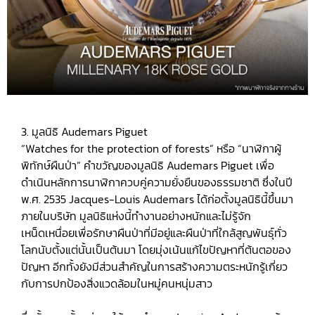
3. มูลนิธิ Audemars Piguet
“Watches for the protection of forests” หรือ “นาฬิกาผู้
พิทักษ์ผืนป่า” คำขวัญของมูลนิธิ Audemars Piguet เพื่อ
ดำเนินหลักการนาฬิกาควบคู่ความยั่งยืนของธรรมชาติ ซึ่งในปี
พ.ศ. 2535 Jacques-Louis Audemars ได้ก่อตั้งมูลนิธินี้ขึ้นมา
ภายในบริษัท มูลนิธิแห่งนี้ทำงานอย่างหนักและไม่รู้จัก
เหน็ดเหนื่อยเพื่อรักษาผืนป่าที่มีอยู่และผืนป่าที่ใกล้สูญพันธุ์ทั่ว
โลกนับตั้งแต่นั้นเป็นต้นมา โดยมุ่งเน้นแก้ไขปัญหาที่ต้นตอของ
ปัญหา อีกทั้งยังมีส่วนสำคัญในการสร้างความตระหนักรู้เกี่ยว
กับการปกป้องสิ่งแวดล้อมในหมู่คนหนุ่มสาว