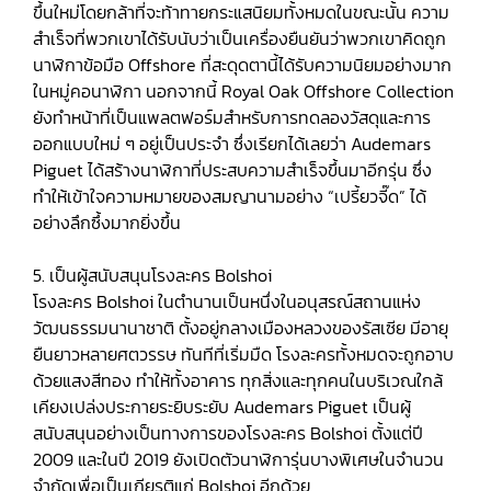
ขึ้นใหม่โดยกล้าที่จะท้าทายกระแสนิยมทั้งหมดในขณะนั้น ความ
สำเร็จที่พวกเขาได้รับนับว่าเป็นเครื่องยืนยันว่าพวกเขาคิดถูก
นาฬิกาข้อมือ Offshore ที่สะดุดตานี้ได้รับความนิยมอย่างมาก
ในหมู่คอนาฬิกา นอกจากนี้ Royal Oak Offshore Collection
ยังทำหน้าที่เป็นแพลตฟอร์มสำหรับการทดลองวัสดุและการ
ออกแบบใหม่ ๆ อยู่เป็นประจำ ซึ่งเรียกได้เลยว่า Audemars
Piguet ได้สร้างนาฬิกาที่ประสบความสำเร็จขึ้นมาอีกรุ่น ซึ่ง
ทำให้เข้าใจความหมายของสมญานามอย่าง “เปรี้ยวจี๊ด” ได้
อย่างลึกซึ้งมากยิ่งขึ้น
5. เป็นผู้สนับสนุนโรงละคร Bolshoi
โรงละคร Bolshoi ในตำนานเป็นหนึ่งในอนุสรณ์สถานแห่ง
วัฒนธรรมนานาชาติ ตั้งอยู่กลางเมืองหลวงของรัสเซีย มีอายุ
ยืนยาวหลายศตวรรษ ทันทีที่เริ่มมืด โรงละครทั้งหมดจะถูกอาบ
ด้วยแสงสีทอง ทำให้ทั้งอาคาร ทุกสิ่งและทุกคนในบริเวณใกล้
เคียงเปล่งประกายระยิบระยับ Audemars Piguet เป็นผู้
สนับสนุนอย่างเป็นทางการของโรงละคร Bolshoi ตั้งแต่ปี
2009 และในปี 2019 ยังเปิดตัวนาฬิการุ่นบางพิเศษในจำนวน
จำกัดเพื่อเป็นเกียรติแก่ Bolshoi อีกด้วย