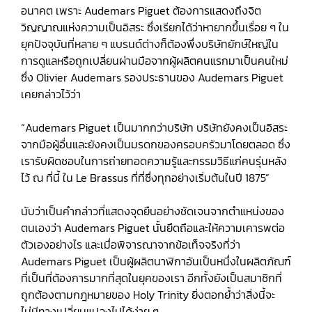
อนาคต เพราะ Audemars Piguet ต้องการแสดงถึงจิต
วิญญาณแห่งความเป็นอิสระ ซึ่งเรียกได้ว่าหายากขึ้นเรื่อย ๆ ใน
ยุคปัจจุบันที่หลาย ๆ แบรนด์ต่างก็ต้องพึ่งบริษัทยักษ์ใหญ่ใน
การดูแลหรือถูกเปลี่ยนผ่านมือจากผู้ผลิตคนแรกมาเป็นคนใหม่
ซึ่ง Olivier Audemars รองประธานของ Audemars Piguet
เคยกล่าวไว้ว่า
“Audemars Piguet เป็นมากกว่าบริษัท บริษัทยังคงเป็นอิสระ
จากมือผู้อื่นและยังคงเป็นมรดกของครอบครัวมาโดยตลอด ซึ่ง
เรารับผิดชอบในการถ่ายทอดความรู้และกรรมวิธีแก่คนรุ่นหลัง
ไว้ ณ ที่นี้ ใน Le Brassus ที่ที่ซึ่งทุกอย่างเริ่มต้นในปี 1875”
นับว่าเป็นคำกล่าวที่แสดงจุดยืนอย่างชัดเจนจากตำแหน่งของ
ตนเองว่า Audemars Piguet นั้นยึดถือและให้ความเคารพต่อ
ตัวเองอย่างไร และเมื่อพิจารณาจากข้อเท็จจริงที่ว่า
Audemars Piguet เป็นผู้ผลิตนาฬิกาอันเป็นหนึ่งในผลิตภัณฑ์
ที่เป็นที่ต้องการมากที่สุดในยุคของเรา อีกทั้งยังเป็นสมาชิกที่
ถูกต้องตามกฎหมายของ Holy Trinity ยิ่งตอกย้ำว่าสิ่งนี้จะ
ไม่มีทางเปลี่ยนแปลงไปได้ง่าย ๆ