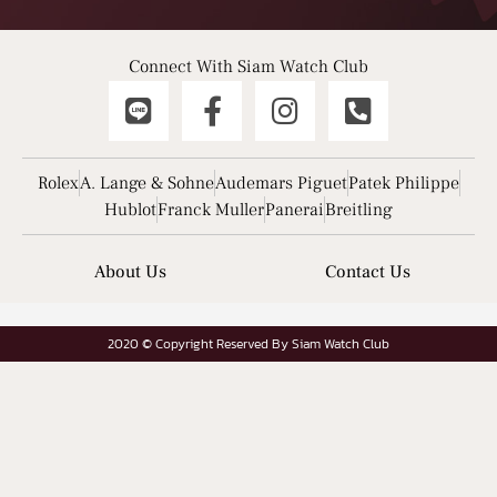
Connect With Siam Watch Club
Rolex
A. Lange & Sohne
Audemars Piguet
Patek Philippe
Hublot
Franck Muller
Panerai
Breitling
About Us
Contact Us
2020 © Copyright Reserved By Siam Watch Club