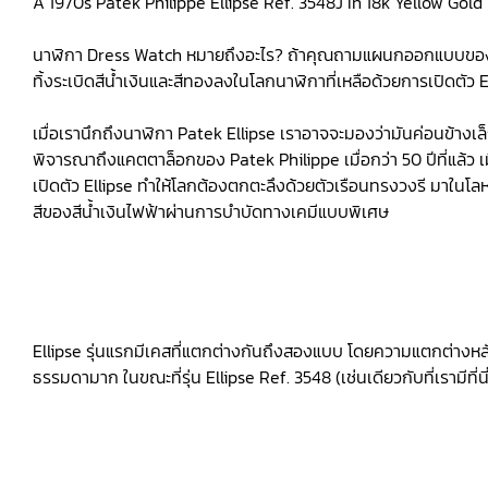
A 1970s Patek Philippe Ellipse Ref. 3548J In 18k Yellow Gold
นาฬิกา Dress Watch หมายถึงอะไร? ถ้าคุณถามแผนกออกแบบของ Pa
ทิ้งระเบิดสีน้ำเงินและสีทองลงในโลกนาฬิกาที่เหลือด้วยการเปิดตัว E
เมื่อเรานึกถึงนาฬิกา Patek Ellipse เราอาจจะมองว่ามันค่อนข้างเล็
พิจารณาถึงแคตตาล็อกของ Patek Philippe เมื่อกว่า 50 ปีที่แล้ว เม
เปิดตัว Ellipse ทำให้โลกต้องตกตะลึงด้วยตัวเรือนทรงวงรี มาในโล
สีของสีน้ำเงินไฟฟ้าผ่านการบำบัดทางเคมีแบบพิเศษ
Ellipse รุ่นแรกมีเคสที่แตกต่างกันถึงสองแบบ โดยความแตกต่างหลั
ธรรมดามาก ในขณะที่รุ่น Ellipse Ref. 3548 (เช่นเดียวกับที่เรามีที่นี