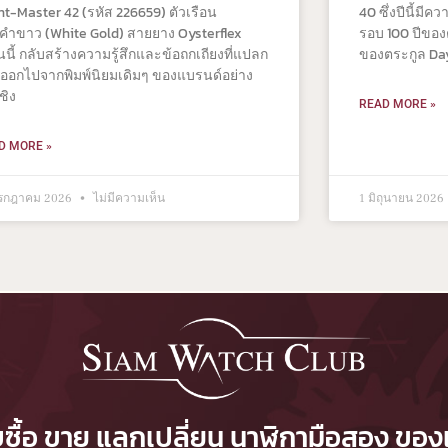
ht-Master 42 (รหัส 226659) ตัวเรือน
40 ซึ่งปีนี้มีค
คำขาว (White Gold) สายยาง Oysterflex
รอบ 100 ปีของ
นนี้ กลับสร้างความรู้สึกและข้อถกเถียงที่แปลก
ของตระกูล Da
ออกไปจากพิมพ์นิยมเดิมๆ ของแบรนด์อย่าง
เชิง
READ MORE »
D MORE »
กรกฎาคม 2026
ไม่มีความเห็น
1 มิถุนายน 2026
บซื้อ ขาย แลกเปลี่ยน นาฬิกามือสอง ของ