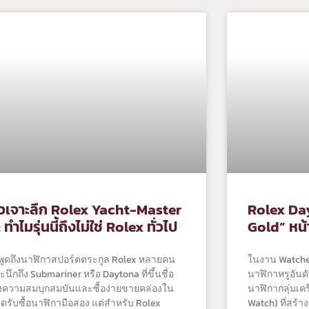
วิวเจาะลึก Rolex Yacht-Master
Rolex Da
 ทำไมรุ่นนี้ถึงไม่ใช่ Rolex ทั่วไป
Gold” หน้
่อพูดถึงนาฬิกาสปอร์ตตระกูล Rolex หลายคน
ในงาน Watche
ะนึกถึง Submariner หรือ Daytona ที่ขึ้นชื่อ
นาฬิกาหรูอันดั
่องความสมบุกสมบันและซื้อง่ายขายคล่องใน
นาฬิกากลุ่มเค
ดรับซื้อนาฬิกามือสอง แต่สำหรับ Rolex
Watch) ที่สร้า