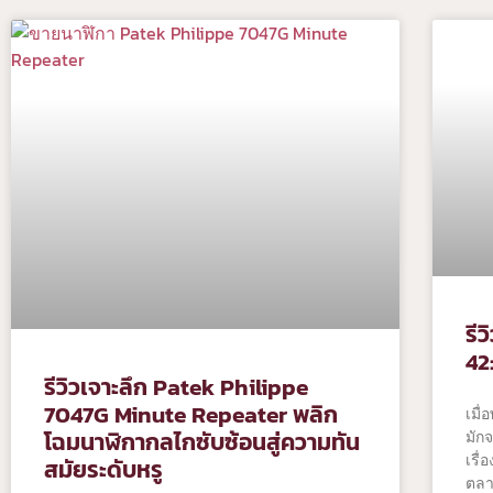
รี
42:
รีวิวเจาะลึก Patek Philippe
7047G Minute Repeater พลิก
เมื
โฉมนาฬิกากลไกซับซ้อนสู่ความทัน
มักจ
เรื
สมัยระดับหรู
ตลา