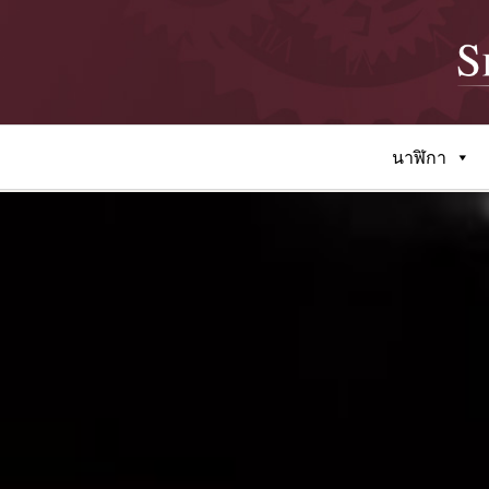
นาฬิกา