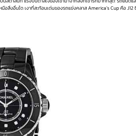
็นสีดำสนิท แรงบันดาลใจของเขามาจากสิ่งที่เขารักมากที่สุด: รถยนต์แล
นือสิ่งอื่นใด เงาที่สะท้อนเด่นของรถแข่งคลาส America’s Cup คือ J12 ซึ