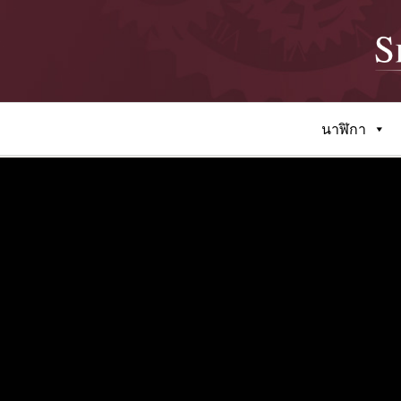
นาฬิกา