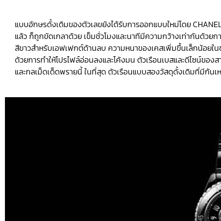
แบบอักษรดั้งเดิมของตัวเลขยังได้รับการออกแบบใหม่โดย CHANEL C
แล้ว ก็ถูกขัดเกลาด้วย เข็มชั่วโมงและนาทีมีความกว้างเท่ากันด้วย
สีขาวสำหรับเอฟเฟกต์ด้านลบ ความหนาของเคสเพิ่มขึ้นเล็กน้อยในข
ด้วยการทำให้โปรไฟล์อ่อนลงและโค้งมน ตัวเรือนเบสและดีไซน์ของ
และกลเม็ดเด็ดพรายนี้ ในที่สุด ตัวเรือนแบบสองวัสดุดั้งเดิมที่มีก้นเหล