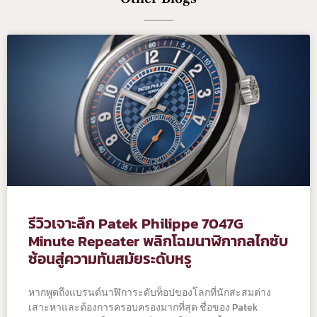
รีวิวเจาะลึก Patek Philippe 7047G
Minute Repeater พลิกโฉมนาฬิกากลไกซับ
ซ้อนสู่ความทันสมัยระดับหรู
หากพูดถึงแบรนด์นาฬิการะดับท็อปของโลกที่นักสะสมต่าง
เสาะหาและต้องการครอบครองมากที่สุด ชื่อของ Patek