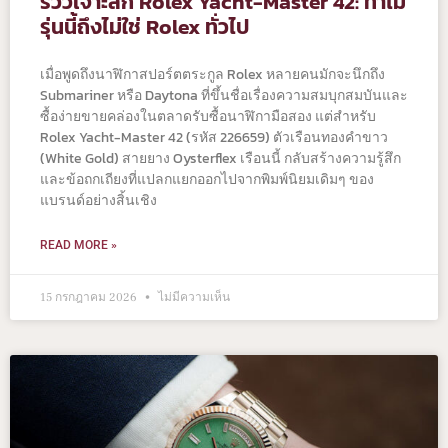
รีวิวเจาะลึก Rolex Yacht-Master 42: ทำไม
รุ่นนี้ถึงไม่ใช่ Rolex ทั่วไป
เมื่อพูดถึงนาฬิกาสปอร์ตตระกูล Rolex หลายคนมักจะนึกถึง
Submariner หรือ Daytona ที่ขึ้นชื่อเรื่องความสมบุกสมบันและ
ซื้อง่ายขายคล่องในตลาดรับซื้อนาฬิกามือสอง แต่สำหรับ
Rolex Yacht-Master 42 (รหัส 226659) ตัวเรือนทองคำขาว
(White Gold) สายยาง Oysterflex เรือนนี้ กลับสร้างความรู้สึก
และข้อถกเถียงที่แปลกแยกออกไปจากพิมพ์นิยมเดิมๆ ของ
แบรนด์อย่างสิ้นเชิง
READ MORE »
15 กรกฎาคม 2026
ไม่มีความเห็น