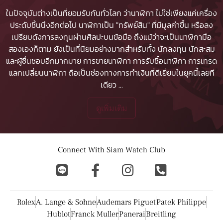
ในปัจจุบันต่างเป็นที่ยอมรับกันทั่วโลก ว่านาฬิกา ไม่ใช่เพียงแค่เครื่อง
ประดับชิ้นนึงอีกต่อไป นาฬิกาเป็น "ทรัพย์สิน" ที่มีมูลค่าขึ้น หรือลง
เปรียบดังการลงทุนผ่านศิลปะบนข้อมือ ถึงแม้ว่าจะเป็นนาฬิกามือ
สองเองก็ตาม ยังเป็นที่นิยมอย่างมากสำหรับทั้ง นักลงทุน นักสะสม
และผู้ชื่นชอบอีกมากมาย
การขายนาฬิกา
การรับซื้อนาฬิกา
การเทรด
แลกเปลี่ยนนาฬิกา ถือเป็นช่องทางการทำเงินที่ดีเยี่ยมในยุคนี้เลยที
เดียว
...
ดูเพิ่มเติม
Connect With Siam Watch Club
Rolex
A. Lange & Sohne
Audemars Piguet
Patek Philippe
Hublot
Franck Muller
Panerai
Breitling