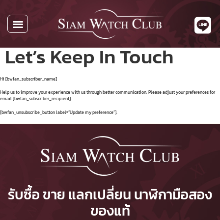
Let’s Keep In Touch
Hi [bwfan_subscriber_name]
Help us to improve your experience with us through better communication. Please adjust your preferences for
email [bwfan_subscriber_recipient].
[bwfan_unsubscribe_button label=”Update my preference”].
รับซื้อ ขาย แลกเปลี่ยน นาฬิกามือสอง
ของแท้