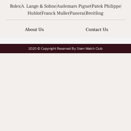
Rolex
A. Lange & Sohne
Audemars Piguet
Patek Philippe
Hublot
Franck Muller
Panerai
Breitling
About Us
Contact Us
2020 © Copyright Reserved By Siam Watch Club