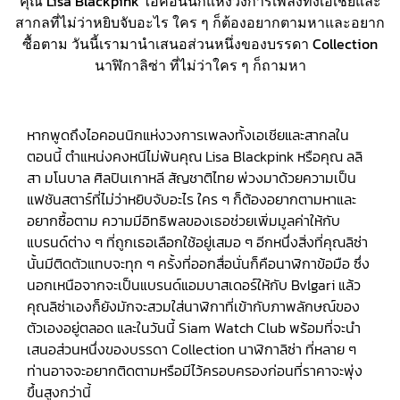
คุณ Lisa Blackpink ไอคอนนิกแห่งวงการเพลงทั้งเอเชียและ
สากลที่ไม่ว่าหยิบจับอะไร ใคร ๆ ก็ต้องอยากตามหาและอยาก
ซื้อตาม วันนี้เรามานำเสนอส่วนหนึ่งของบรรดา Collection
นาฬิกาลิซ่า ที่ไม่ว่าใคร ๆ ก็ถามหา
หากพูดถึงไอคอนนิกแห่งวงการเพลงทั้งเอเชียและสากลใน
ตอนนี้ ตำแหน่งคงหนีไม่พ้นคุณ Lisa Blackpink หรือคุณ ลลิ
สา มโนบาล ศิลปินเกาหลี สัญชาติไทย พ่วงมาด้วยความเป็น
แฟชันสตาร์ที่ไม่ว่าหยิบจับอะไร ใคร ๆ ก็ต้องอยากตามหาและ
อยากซื้อตาม ความมีอิทธิพลของเธอช่วยเพิ่มมูลค่าให้กับ
แบรนด์ต่าง ๆ ที่ถูกเธอเลือกใช้อยู่เสมอ ๆ อีกหนึ่งสิ่งที่คุณลิซ่า
นั้นมีติดตัวแทบจะทุก ๆ ครั้งที่ออกสื่อนั่นก็คือนาฬิกาข้อมือ ซึ่ง
นอกเหนือจากจะเป็นแบรนด์แอมบาสเดอร์ให้กับ Bvlgari แล้ว
คุณลิซ่าเองก็ยังมักจะสวมใส่นาฬิกาที่เข้ากับภาพลักษณ์ของ
ตัวเองอยู่ตลอด และในวันนี้ Siam Watch Club พร้อมที่จะนำ
เสนอส่วนหนึ่งของบรรดา Collection นาฬิกาลิซ่า ที่หลาย ๆ
ท่านอาจจะอยากติดตามหรือมีไว้ครอบครองก่อนที่ราคาจะพุ่ง
ขึ้นสูงกว่านี้