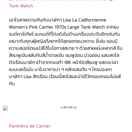
Tank Watch
เอาใจสายหวานกันกับนาฬิกา Lisa La Californienne
Women’s Pink Cartier 1970s Large Tank Watch จากแบ
รนด์คาร์เทียร์ แบรนด์ที่โด่งดังในด้านเครื่องประดับอีกเช่นกัน
เหมาะกับคุณผู้หญิงที่อยากได้ลุคออกแนวหวาน ขี้เล่น แอบมี
ความสปอร์ตและใส่ได้ในโอกาสสบาย ๆ ด้วยสายหนังหลากสี ธีม
สีชมพูเข้มสลับกับสีน้ำตาลเข้ม ชมพูอ่อน ม่วงอ่อน แสนสดใส
ตัวเรือนนาฬิกาทำจากทองคำ 18K หน้าปัดสีชมพู แสดงเวลา
แบบเลขโรมัน มาในราคาเบา ๆ หลักแสนต้น ๆ ใครมองหา
นาฬิกา Lisa สักเรือน เรือนนี้สดใสและน่ามีไว้ครอบครองไม่แพ้
กัน
Panthère de Cartier