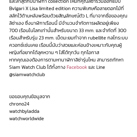
และล่าสุดกับนาฬิกา collection ใหม่ที่คุณลิซ่าร่วมออกแบบ
Bvlgari X Lisa limited edition ความพิเศษคือลายดอกไม้ที่
สลักไว้ด้านหลังพร้อมด้วยสัญลักษณ์ตัว L ที่มาจากชื่อของคุณ
ลิซ่าเอง ซึ่งนาฬิกาเรือนนี้ มีจำนวนจำกัดการผลิตอยู่เพียง
700 เรือนในโลกเท่านั้นสำหรับขนาด 33 mm. และจำกัดที่ 300
เรือนสำหรับรุ่น 23 mm. เม็ดมะยมทำจาก rubellite กลไกระบบ
ควอทซ์เช่นเคย เรือนนี้นับว่าสวยและค่อนข้างเหมาะกับคุณผู้
หญิงที่อยากได้ลุคหวาน ๆ ใส่ได้ทุกวัน ทุกโอกาส
หากคุณเองต้องการตามหานาฬิกาลิซ่ารุ่นไหน สามารถทักหา
Siam Watch Club ได้ทั้งทาง
Facebook
และ Line
@siamwatchclub
ขอขอบคุณข้อมูลจาก
chrono24
watchbyladda
watchworldwide