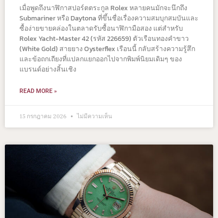
เมื่อพูดถึงนาฬิกาสปอร์ตตระกูล Rolex หลายคนมักจะนึกถึง
Submariner หรือ Daytona ที่ขึ้นชื่อเรื่องความสมบุกสมบันและ
ซื้อง่ายขายคล่องในตลาดรับซื้อนาฬิกามือสอง แต่สำหรับ
Rolex Yacht-Master 42 (รหัส 226659) ตัวเรือนทองคำขาว
(White Gold) สายยาง Oysterflex เรือนนี้ กลับสร้างความรู้สึก
และข้อถกเถียงที่แปลกแยกออกไปจากพิมพ์นิยมเดิมๆ ของ
แบรนด์อย่างสิ้นเชิง
READ MORE »
15 กรกฎาคม 2026
ไม่มีความเห็น