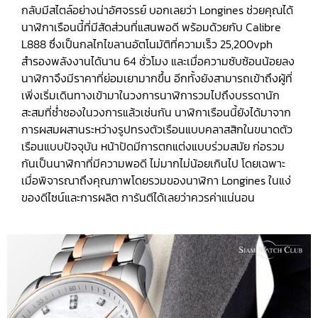
กลับมีสไตล์อย่างน่าอัศจรรย์ บอกเลยว่า Longines ช่วยคุณได้
นาฬิกาเรือนนี้ที่มีสัดส่วนที่แสนพอดี พร้อมด้วยกับ Calibre
L888 ซึ่งเป็นกลไกไขลานอัตโนมัติที่ความเร็ว 25,200vph
สำรองพลังงานได้นาน 64 ชั่วโมง และเมื่อความซับซ้อนน้อยลง
นาฬิกาจึงมีราคาที่ย่อมเยามากขึ้น อีกทั้งยังสามารถเข้าถึงผู้ที่
เพิ่งเริ่มเดินทางเข้ามาในวงการนาฬิการวมไปถึงบรรดานัก
สะสมที่ช่ำชองในวงการแล้วเช่นกัน นาฬิกาเรือนนี้ยังได้มาจาก
การผสมผสานระหว่างรูปทรงตัวเรือนแบบคลาสสิกในขนาดตัว
เรือนแบบปัจจุบัน หน้าปัดมีการตกแต่งแบบร่วมสมัย ก่อรวม
กันเป็นนาฬิกาที่มีความพอดี ไม่มากไม่น้อยเกินไป โดยเฉพาะ
เมื่อพิจารณาถึงคุณภาพโดยรวมของนาฬิกา Longines ในแง่
ของดีไซน์และการผลิต การันตีได้เลยว่าควรค่าแน่นอน