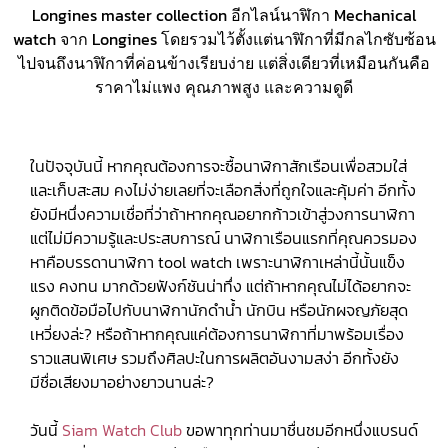
Longines master collection อีกไลน์นาฬิกา Mechanical
watch จาก Longines โดยรวมไว้ตั้งแต่นาฬิกาที่มีกลไกซับซ้อน
ไปจนถึงนาฬิกาที่ค่อนข้างเรียบง่าย แต่สิ่งเดียวที่เหมือนกันคือ
ราคาไม่แพง คุณภาพสูง และความดูดี
ในปัจจุบันนี้ หากคุณต้องการจะซื้อนาฬิกาสักเรือนเพื่อสวมใส่
และเก็บสะสม คงไม่ง่ายเลยที่จะเลือกสิ่งที่ถูกใจและคุ้มค่า อีกทั้ง
ยังมีหนึ่งความเชื่อที่ว่าถ้าหากคุณอยากก้าวเข้าสู่วงการนาฬิกา
แต่ไม่มีความรู้และประสบการณ์ นาฬิกาเรือนแรกที่คุณควรมอง
หาคือบรรดานาฬิกา tool watch เพราะนาฬิกาเหล่านี้นั้นแข็ง
แรง คงทน มากด้วยฟังก์ชันน่าทึ่ง แต่ถ้าหากคุณไม่ได้อยากจะ
ผูกติดข้อมือไปกับนาฬิกานักดำน้ำ นักบิน หรือนักผจญภัยสุด
เหวี่ยงล่ะ? หรือถ้าหากคุณแค่ต้องการนาฬิกาที่มาพร้อมเรื่อง
ราวแสนพิเศษ รวมถึงศิลปะในการผลิตอันงามสง่า อีกทั้งยัง
มีชื่อเสียงมาอย่างยาวนานล่ะ?
วันนี้
Siam Watch Club
ขอพาทุกท่านมาชื่นชมอีกหนึ่งแบรนด์