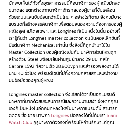
มักพบเห็นได้ทั่วทั้งอุตสาหกรรมนี้คือนาฬิกาของผู้หญิงมักลด
ขนาดลง แตกต่างจากนาฬิกาจักรกลของผู้ชายที่ขับเคลื่อน
ด้วยระบบแสนซับซ้อนกว่าเป็นไหน ๆ อย่างไรก็ตาม ยังคงมีบาง
แบรนด์ที่สร้างสรรค์นาฬิกาเพื่อตอบสนองความต้องการของผู้
หญิงยุคใหม่โดยเฉพาะ และ Longines ก็เป็นหนึ่งในนั้น อย่างที่
เรารู้กันว่า Longines master collection จะเป็นคอลเล็กชันที่
มีแต่นาฬิกา Mechanical เท่านั้น ซึ่งสิ่งนี้ก็ถูกนำมาใช้ใน
Master Collection ของผู้หญิงเช่นกัน นาฬิกาส่วนใหญ่ถูก
สร้างด้วย Steel พร้อมเส้นผ่านศูนย์กลาง 29 มม. กลไก
Calibre L592 ที่ความเร็ว 28,800vph และสำรองพลังงานได้
นาน 40 ชั่วโมง พร้อมดีไซน์ที่มีทั้งความคลาสสิกและสง่างาม
บนข้อมือของคุณผู้หญิง
Longines master collection จึงเรียกได้ว่าเป็นอีกแบรนด์
นาฬิกาที่มากด้วยประสบการณ์และความงามสง่า ซึ่งหากคุณ
เองก็เป็นหนึ่งในอีกคนที่หลงใหลในนาฬิกาแบรนด์นี้ สามารถ
ติดต่อ ซื้อ ขาย นาฬิกา
Longines
มือสองได้ที่นี่กับเรา
Siam
Watch Club
กูรูนาฬิกาตัวจริงที่พร้อมให้คำปรึกษาแก่คุณ