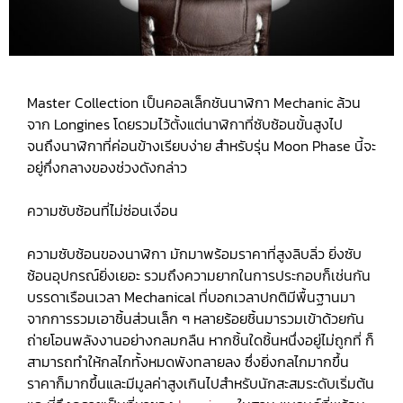
Master Collection เป็นคอลเล็กชันนาฬิกา Mechanic ล้วน
จาก Longines โดยรวมไว้ตั้งแต่นาฬิกาที่ซับซ้อนขั้นสูงไป
จนถึงนาฬิกาที่ค่อนข้างเรียบง่าย สำหรับรุ่น Moon Phase นี้จะ
อยู่กึ่งกลางของช่วงดังกล่าว
ความซับซ้อนที่ไม่ซ่อนเงื่อน
ความซับซ้อนของนาฬิกา มักมาพร้อมราคาที่สูงลิบลิ่ว ยิ่งซับ
ซ้อนอุปกรณ์ยิ่งเยอะ รวมถึงความยากในการประกอบก็เช่นกัน
บรรดาเรือนเวลา Mechanical ที่บอกเวลาปกติมีพื้นฐานมา
จากการรวมเอาชิ้นส่วนเล็ก ๆ หลายร้อยชิ้นมารวมเข้าด้วยกัน
ถ่ายโอนพลังงานอย่างกลมกลืน หากชิ้นใดชิ้นหนึ่งอยู่ไม่ถูกที่ ก็
สามารถทำให้กลไกทั้งหมดพังทลายลง ซึ่งยิ่งกลไกมากขึ้น
ราคาก็มากขึ้นและมีมูลค่าสูงเกินไปสำหรับนักสะสมระดับเริ่มต้น