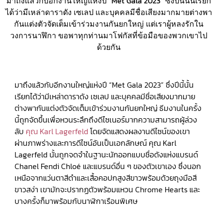
มาถึงแล้วกับอีกงานใหญ่แห่งปี “Met Gala 2023” ซึ่งปีนี้นั้นเรียก
ได้ว่ามีเหล่าดาราดัง เซเลป และบุคคลมีชื่อเสียงมากมายต่างพา
กันแต่งตัวจัดเต็มเข้าร่วมงานกันยกใหญ่ แต่เราผู้หลงรักใน
วงการนาฬิกา ขอพาทุกท่านมาโฟกัสที่ข้อมือของพวกเขาไป
ด้วยกัน
มาถึงแล้วกับอีกงานใหญ่แห่งปี “Met Gala 2023” ซึ่งปีนี้นั้น
เรียกได้ว่ามีเหล่าดาราดัง เซเลป และบุคคลมีชื่อเสียงมากมาย
ต่างพากันแต่งตัวจัดเต็มเข้าร่วมงานกันยกใหญ่ ธีมงานในครั้ง
นี้ถูกจัดขึ้นเพื่อหวนระลึกถึงดีไซเนอร์มากความสามารถผู้ล่วง
ลับ
คุณ Karl Lagerfeld
โดยจัดแสดงผลงานดีไซน์ของเขา
ผ่านภาพร่างและการดีไซน์อันเป็นเอกลักษณ์ คุณ Karl
Lagerfeld นั้นถูกจดจำในฐานะนักออกแบบชื่อดังแห่งแบรนด์
Chanel Fendi Chloé และแบรนด์อื่น ๆ ของตัวเขาเอง ซึ่งนอก
เหนือจากแว่นตาสีดำและเสื้อคอปกสูงสีขาวพร้อมด้วยถุงมือสี
ขาวสง่า เขามักจะปรากฏตัวพร้อมแหวน Chrome Hearts และ
บางครั้งก็มาพร้อมกับนาฬิกาเรือนพิเศษ