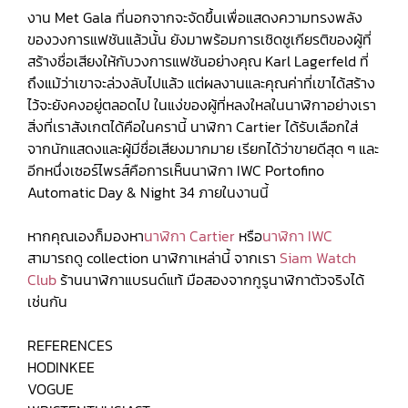
งาน Met Gala ที่นอกจากจะจัดขึ้นเพื่อแสดงความทรงพลัง
ของวงการแฟชันแล้วนั้น ยังมาพร้อมการเชิดชูเกียรติของผู้ที่
สร้างชื่อเสียงให้กับวงการแฟชันอย่างคุณ Karl Lagerfeld ที่
ถึงแม้ว่าเขาจะล่วงลับไปแล้ว แต่ผลงานและคุณค่าที่เขาได้สร้าง
ไว้จะยังคงอยู่ตลอดไป ในแง่ของผู้ที่หลงใหลในนาฬิกาอย่างเรา
สิ่งที่เราสังเกตได้คือในครานี้ นาฬิกา Cartier ได้รับเลือกใส่
จากนักแสดงและผู้มีชื่อเสียงมากมาย เรียกได้ว่าขายดีสุด ๆ และ
อีกหนึ่งเซอร์ไพรส์คือการเห็นนาฬิกา IWC Portofino
Automatic Day & Night 34 ภายในงานนี้
หากคุณเองก็มองหา
นาฬิกา Cartier
หรือ
นาฬิกา IWC
สามารถดู collection นาฬิกาเหล่านี้ จากเรา
Siam Watch
Club
ร้านนาฬิกาแบรนด์แท้ มือสองจากกูรูนาฬิกาตัวจริงได้
เช่นกัน
REFERENCES
HODINKEE
VOGUE