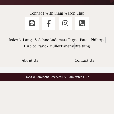
Connect With Siam Watch Club
Rolex
A. Lange & Sohne
Audemars Piguet
Patek Philippe
Hublot
Franck Muller
Panerai
Breitling
About Us
Contact Us
2020 © Copyright Reserved By Siam Watch Club