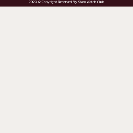
2020 © Copyright Reserved By Siam Watch Club