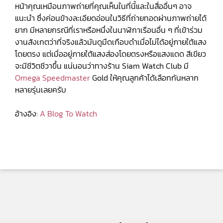
หน้าคุณเหมือนภาพถ่ายที่คุณเห็นในที่นี้และในสื่ออื่นๆ อาจ
แนะนำ ซึ่งค่อนข้างละเอียดอ่อนในวิธีที่ถ่ายทอดผ่านภาพถ่ายได้
ยาก มีหลายกรณีที่เราหรือหนึ่งในนาฬิกาเรือนอื่น ๆ ที่เข้าร่วม
งานสังเกตว่าที่จริงแล้วมันดูมืดเกือบดำเมื่อไม่ได้อยู่ภายใต้แสง
โดยตรง แต่เมื่ออยู่ภายใต้แสงส่องโดยตรงหรือแสงแดด สีเขียว
จะมีชีวิตชีวาขึ้น แน่นอนว่าทางร้าน Siam Watch Club มี
Omega Speedmaster
Gold ให้คุณลูกค้าได้เลือกกันหลาก
หลายรุ่นเลยครับ
อ้างอิง:
A Blog To Watch