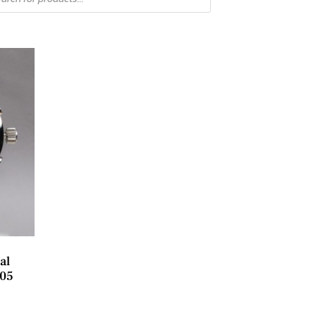
al
05