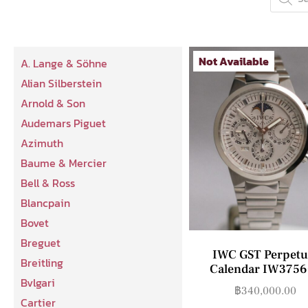
Not Available
A. Lange & Söhne
Alian Silberstein
Arnold & Son
Audemars Piguet
Azimuth
Baume & Mercier
Bell & Ross
Blancpain
Bovet
Breguet
IWC GST Perpetu
Breitling
Calendar IW3756
Bvlgari
฿
340,000.00
Cartier