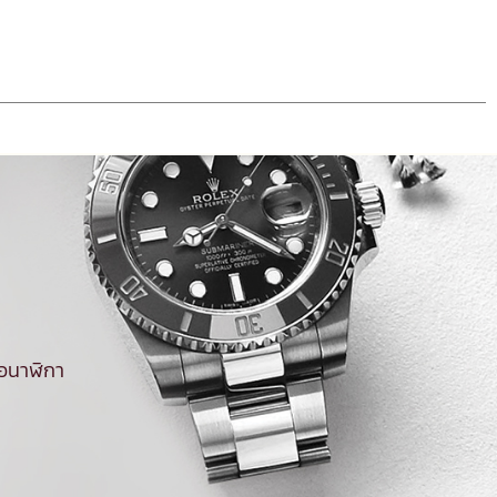
้อนาฬิกา