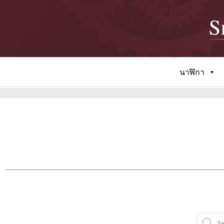
นาฬิกา