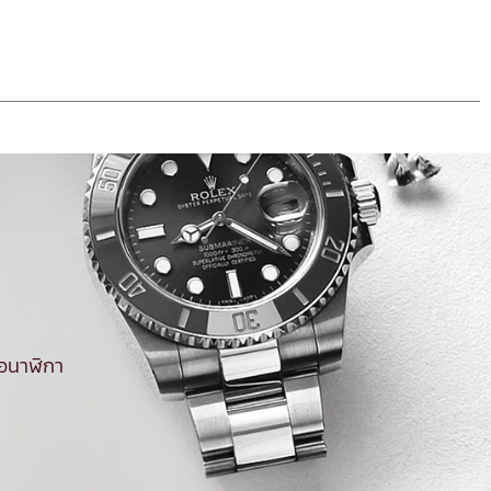
้อนาฬิกา