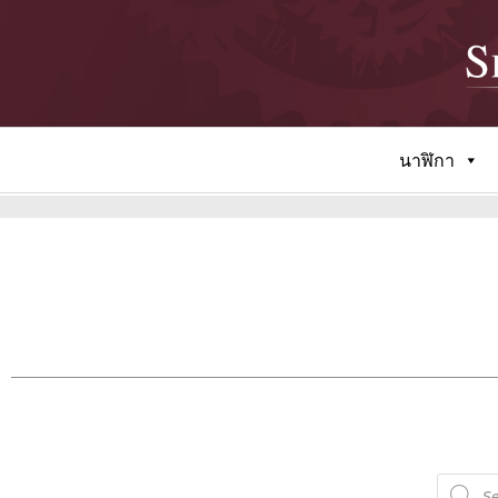
นาฬิกา