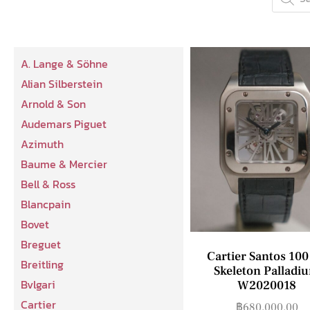
A. Lange & Söhne
Alian Silberstein
Arnold & Son
Audemars Piguet
Azimuth
Baume & Mercier
Bell & Ross
Blancpain
Bovet
Breguet
Cartier Santos 100
Breitling
Skeleton Palladi
Bvlgari
W2020018
Cartier
฿
680,000.00