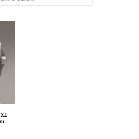
 XL
um