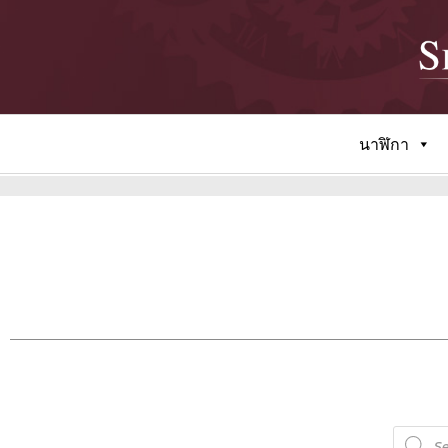
นาฬิกา