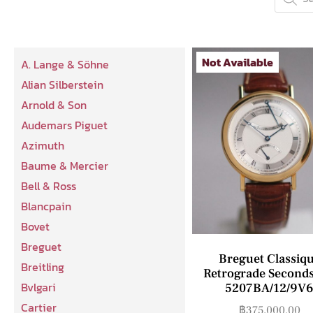
Not Available
A. Lange & Söhne
Alian Silberstein
Arnold & Son
Audemars Piguet
Azimuth
Baume & Mercier
Bell & Ross
Blancpain
Bovet
Breguet
Breguet Classiq
Breitling
Retrograde Seconds
Bvlgari
5207BA/12/9V
Cartier
฿
375,000.00