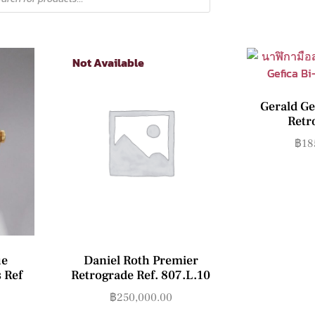
Not Available
Gerald Ge
Retr
฿
18
ue
Daniel Roth Premier
 Ref
Retrograde Ref. 807.L.10
6
฿
250,000.00