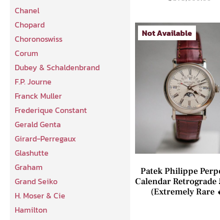
Chanel
Chopard
Not Available
Choronoswiss
Corum
Dubey & Schaldenbrand
F.P. Journe
Franck Muller
Frederique Constant
Gerald Genta
Girard-Perregaux
Glashutte
Graham
Patek Philippe Perp
Grand Seiko
Calendar Retrograde
(Extremely Rare 
H. Moser & Cie
Hamilton