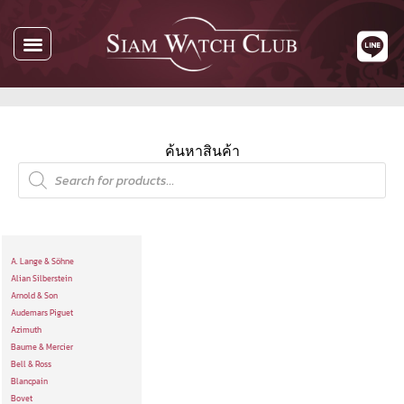
ค้นหาสินค้า
A. Lange & Söhne
Alian Silberstein
Arnold & Son
Audemars Piguet
Azimuth
Baume & Mercier
Bell & Ross
Blancpain
Bovet