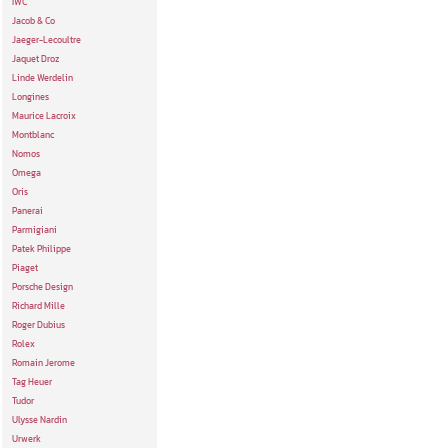
IWC
Jacob & Co
Jaeger-Lecoultre
Jaquet Droz
Linde Werdelin
Longines
Maurice Lacroix
Montblanc
Nomos
Omega
Oris
Panerai
Parmigiani
Patek Philippe
Piaget
Porsche Design
Richard Mille
Roger Dubius
Rolex
Romain Jerome
Tag Heuer
Tudor
Ulysse Nardin
Urwerk