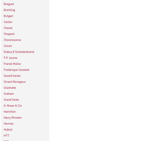
Breguet
Breitling
Bvlgari
Cartier
Chanel
Chopard
Choronoswiss
Corum
Dubey & Schaldenbrand
F.P. Journe
Franck Muller
Frederique Constant
Gerald Genta
Girard-Perregaux
Glashutte
Graham
Grand Seiko
H. Moser & Cie
Hamilton
Harry Winston
Hermes
Hublot
HYT