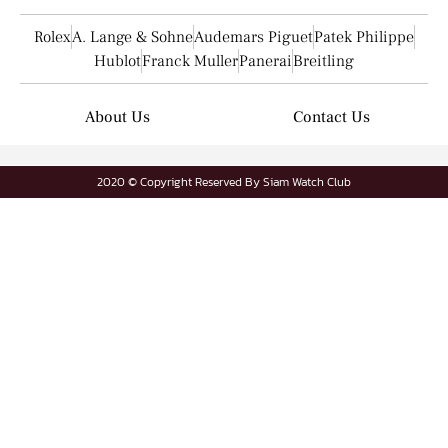
Rolex
A. Lange & Sohne
Audemars Piguet
Patek Philippe
Hublot
Franck Muller
Panerai
Breitling
About Us
Contact Us
2020 © Copyright Reserved By Siam Watch Club