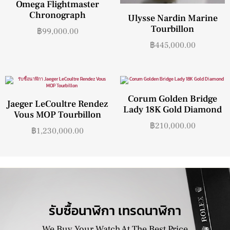
Omega Flightmaster
Chronograph
Ulysse Nardin Marine
Tourbillon
฿
99,000.00
฿
445,000.00
Corum Golden Bridge
Jaeger LeCoultre Rendez
Lady 18K Gold Diamond
Vous MOP Tourbillon
฿
210,000.00
฿
1,230,000.00
รับซื้อนาฬิกา เทรดนาฬิกา
We Buy Your Watch At The Best Price