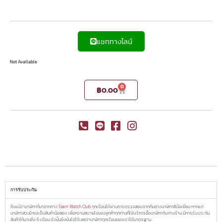
แชททางไลน์
Not Available
0
฿
0.00
การรับประกัน
ถึงแม้ว่านาฬิกาที่มาจากทาง
Siam Watch Club
ทุกเรือนได้ผ่านการตรวจสอบจากทีมช่างนาฬิกาฝีมือเยี่ยม หากแต่
นาฬิกาส่วนใหญ่เป็นสินค้ามือสอง เพื่อความสบายใจของลูกค้าทุกท่านที่ใช้บริการซื้อนาฬิกากับทางร้าน มีการรับประกัน
สินค้าให้นานถึง 6 เดือน ดังน้ันจึงมั่นใจได้เลยว่านาฬิกาทุกเรือนของเราได้มาตรฐาน