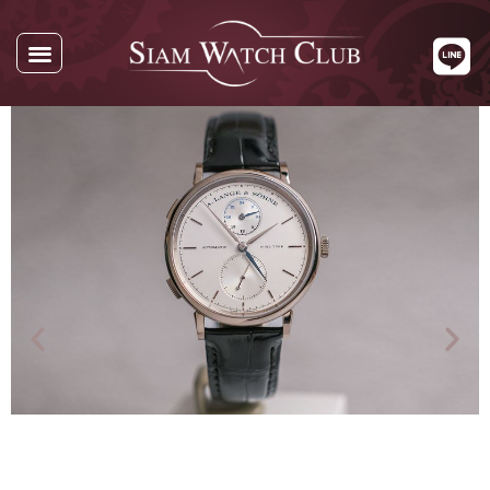
นาฬิกาทั้งหมด
นาฬิกาตามแบรนด์
รับซื้อนาฬิกา
เกี่ยวกับเรา
ติดต่อเรา