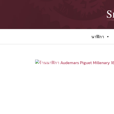
นาฬิกา