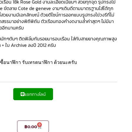
ัวเรือน 18k Rose Gold งานละเอียดเนียนๆ สวยทุกจุด รุปทรงไข่
se ขัดลาย Cote de geneve งามๆเดินดีตามมาตรฐานใส่ได้ทุก
 ที่สวยงามมีเอกลักษณ์ ด้วยดีไซน์การออกแบบรูปทรงไข่วงรีที่ไม่
่คัดสรรมาอย่างพิถีพิถัน ตัวเรือนทองคำงดงามล้ำค่าสุดๆ ไม่มีมา
รออีกนานครับ
กๆตันๆ ติดฟิล์มกันรอยมารอบเรือน ใส่กับสายยางคุณภาพสูง
+ ใบ Archive ลงปี 2012 ครับ
ื้อนาฬิกา รับเทรดนาฬิกา ด้วยนะครับ
แชททางไลน์
0
฿
0.00