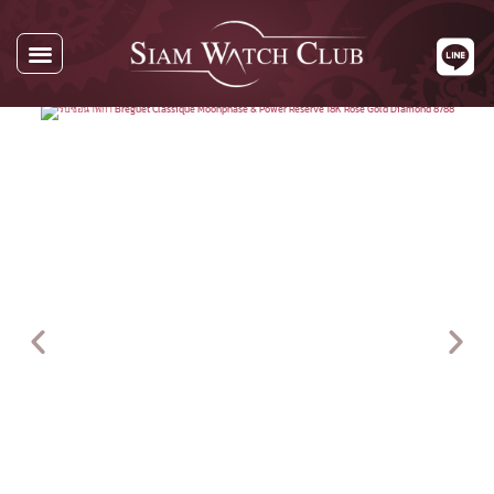
นาฬิกาทั้งหมด
นาฬิกาตามแบรนด์
รับซื้อนาฬิกา
เกี่ยวกับเรา
ติดต่อเรา