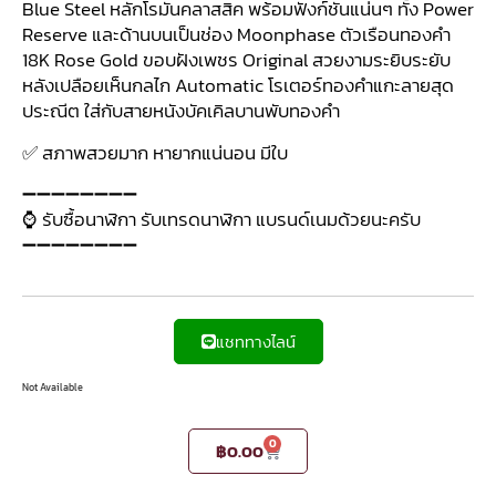
Blue Steel หลักโรมันคลาสสิค พร้อมฟังก์ชันแน่นๆ ทั้ง Power
Reserve และด้านบนเป็นช่อง Moonphase ตัวเรือนทองคำ
18K Rose Gold ขอบฝังเพชร Original สวยงามระยิบระยับ
หลังเปลือยเห็นกลไก Automatic โรเตอร์ทองคำแกะลายสุด
ประณีต ใส่กับสายหนังบัคเคิลบานพับทองคำ
✅ สภาพสวยมาก หายากแน่นอน มีใบ
➖➖➖➖➖➖➖➖
⌚ รับซื้อนาฬิกา รับเทรดนาฬิกา แบรนด์เนมด้วยนะครับ
➖➖➖➖➖➖➖➖
แชททางไลน์
Not Available
0
฿
0.00