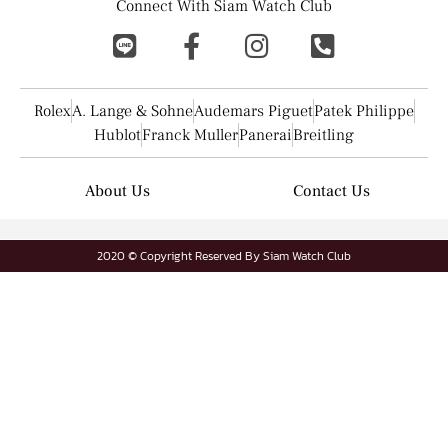
Connect With Siam Watch Club
Rolex
A. Lange & Sohne
Audemars Piguet
Patek Philippe
Hublot
Franck Muller
Panerai
Breitling
About Us
Contact Us
2020 © Copyright Reserved By Siam Watch Club