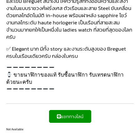
และเข็ม Breguet สีน้ำเงิน ให้ความรู้สึกทั้งอ่อนหวานและสง่า
งามในแบบราชวงศ์ฝรั่งเศส ตัวเรือนและสาย Steel ขับเคลื่อน
ด้วยกลไกอัตโนมัติ in-house พร้อมฝาหลัง sapphire โชว์
งานกลไกระดับ haute horlogerie เป็นเรือนที่สายสะสม
จำนวนมากยกให้เป็นหนึ่งใน ladies watch ที่สวยที่สุดของโลก
ครับ
✅ Elegant มาก มีทั้ง story และงานระดับสูงของ Breguet
ครบในเรือนเดียวครับ กล่องใบครบ
ขายนาฬิกาของแท้ รับซื้อนาฬิกา รับเทรดนาฬิกา
ด้วยนะครับ
แชททางไลน์
Not Available