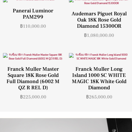
Panerai Luminor
Audemars Piguet Royal
PAM299
Oak 18K Rose Gold
Diamond 15300OR
฿
110,000.00
฿
1,080,000.00
Franck Muller Master
Franck Muller Long
Square 18K Rose Gold
Island 1000 SC WHITE
Full Diamond (6002 M
MAGIC 18K White Gold
QZ R REL D)
Diamond
฿
225,000.00
฿
265,000.00