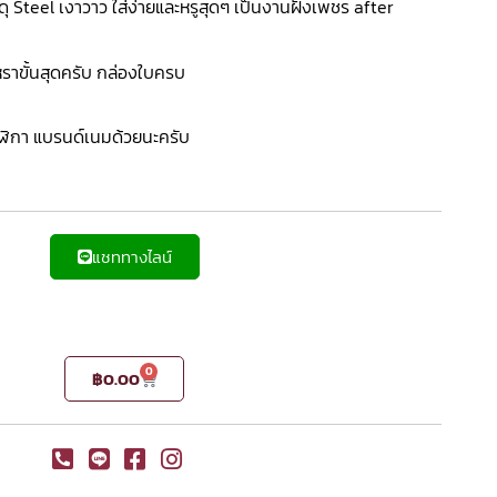
 Steel เงาวาว ใส่ง่ายและหรูสุดๆ เป็นงานฝังเพชร after
าขั้นสุดครับ กล่องใบครบ
าฬิกา แบรนด์เนมด้วยนะครับ
แชททางไลน์
0
฿
0.00