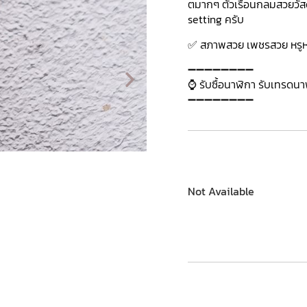
ตมากๆ ตัวเรือนกลมสวยวัสดุ
setting ครับ
✅ สภาพสวย เพชรสวย หรูหร
➖➖➖➖➖➖➖➖
⌚ รับซื้อนาฬิกา รับเทรดน
➖➖➖➖➖➖➖➖
Not Available