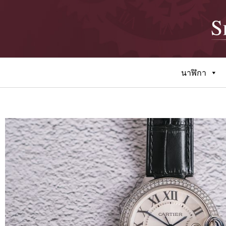
นาฬิกา