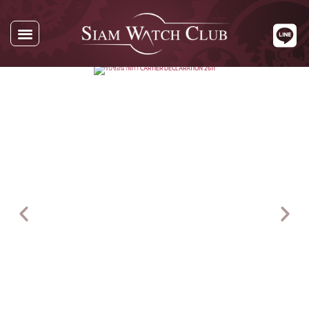
นาฬิกาทั้งหมด
นาฬิกาตามแบรนด์
รับซื้อนาฬิกา
เกี่ยวกับเรา
ติดต่อเรา