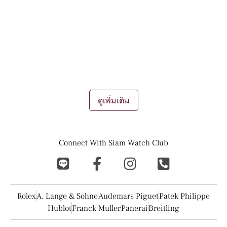
ในปัจจุบันต่างเป็นที่ยอมรับกันทั่วโลก ว่านาฬิกา ไม่ใช่เพียงแค่เครื่อง
ประดับชิ้นนึงอีกต่อไป นาฬิกาเป็น "ทรัพย์สิน" ที่มีมูลค่าขึ้น หรือลง
เปรียบดังการลงทุนผ่านศิลปะบนข้อมือ ถึงแม้ว่าจะเป็นนาฬิกามือ
สองเองก็ตาม ยังเป็นที่นิยมอย่างมากสำหรับทั้ง นักลงทุน นักสะสม
และผู้ชื่นชอบอีกมากมาย
การขายนาฬิกา
การรับซื้อนาฬิกา
การเทรด
แลกเปลี่ยนนาฬิกา ถือเป็นช่องทางการทำเงินที่ดีเยี่ยมในยุคนี้เลยที
เดียว
...
ดูเพิ่มเติม
Connect With Siam Watch Club
Rolex
A. Lange & Sohne
Audemars Piguet
Patek Philippe
Hublot
Franck Muller
Panerai
Breitling