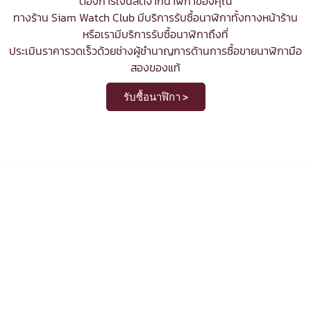
ต้องการเงินสดจากนาฬิกาของคุณ
ทางร้าน Siam Watch Club มีบริการ
รับซื้อนาฬิกา
ทั้งทางหน้าร้าน
หรือเรามีบริการรับซื้อนาฬิกาถึงที่
ประเมินราคารวดเร็วด้วยช่างผู้ชำนาญการด้านการซื้อขายนาฬิกามือ
สองของแท้
รับซื้อนาฬิกา >
รับซื้อ ขาย แลกเปลี่ยน นาฬิกามือสอง
ของแท้