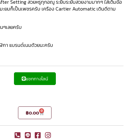
 After Setting สวยหรูทุกอณู ระยิบระยับสวยงามมากๆ ใส่เต็มข้อ
็ดมะยมก็เป็นเพชรครับ เครือง Cartier Automatic เดินดีตาม
นๆเลยครับ
าฬิกา แบรนด์เนมด้วยนะครับ
แชททางไลน์
0
฿
0.00