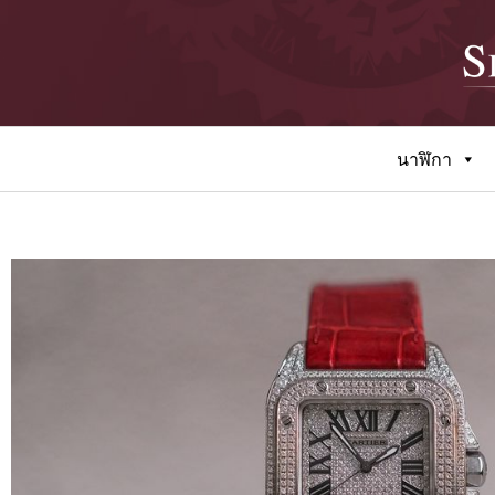
นาฬิกา