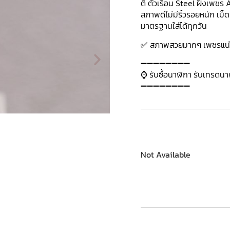
ติ ตัวเรือน Steel ฝังเพชร
สภาพดีไม่มีริ้วรอยหนัก เม
มาตรฐานใส่ได้ทุกวัน
✅ สภาพสวยมากๆ เพชรแน่
➖➖➖➖➖➖➖➖
⌚ รับซื้อนาฬิกา รับเทรดน
➖➖➖➖➖➖➖➖
Not Available