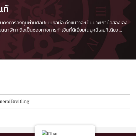
แท้
 เปรียบดังการลงทุนผ่านศิลปะบนข้อมือ ถึงแม้ว่าจะเป็นนาฬิกามือสองเอง
นาฬิกา ถือเป็นช่องทางการทำเงินที่ดีเยี่ยมในยุคนี้เลยทีเดียว
...
nerai
Breitling
Thai